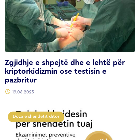
Zgjidhje e shpejtë dhe e lehtë për
kriptorkidizmin ose testisin e
pazbritur
19.06.2025
Doza e shëndetit ditor