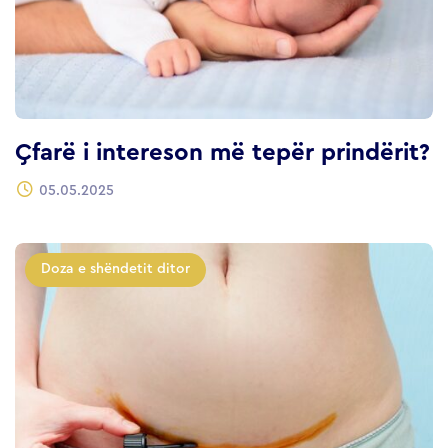
Çfarë i intereson më tepër prindërit?
05.05.2025
Doza e shëndetit ditor