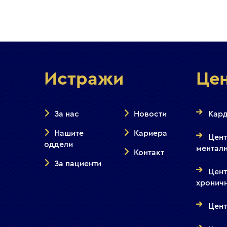
Истражи
Це
За нас
Новости
Кард
Нашите
Кариера
Цент
оддели
менталн
Контакт
За пациенти
Цент
хронич
Цент