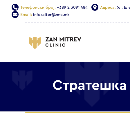
Телефонски број:
+389 2 3091 484
Адреса:
Ул. Бл
Email:
infosalter@zmc.mk
Стратешка 