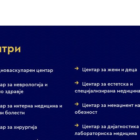
нтри
Центар за жени и деца
иоваскуларен центар
Центар за естетска и
ар за неврологија и
специјализирана медицин
о здравје
Центар за менаџмент н
ар за интерна медицина и
обезност
ни болести
Центар за дијагностика
ар за хирургија
лабораториска медицина