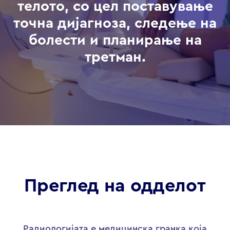
телото, со цел поставување
точна дијагноза, следење на
болести и планирање на
третман.
Преглед на одделот
Радиологијата е медицинска гранка која