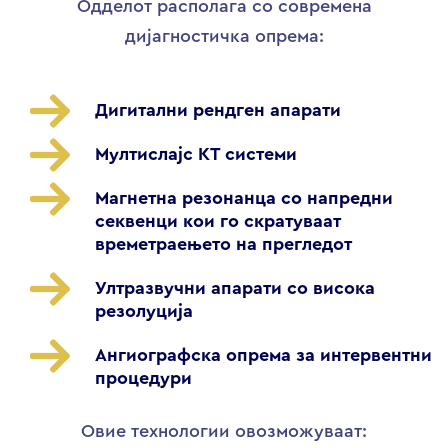
Одделот располага со современа
дијагностичка опрема:
Дигитални рендген апарати
Мултислајс КТ системи
Магнетна резонанца со напредни
секвенци кои го скратуваат
времетраењето на прегледот
Ултразвучни апарати со висока
резолуција
Ангиографска опрема за интервентни
процедури
Овие технологии овозможуваат: