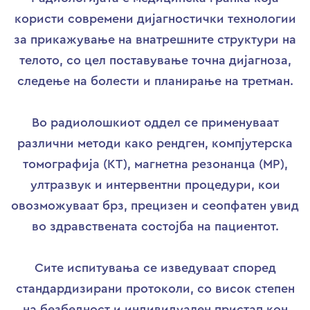
користи современи дијагностички технологии
за прикажување на внатрешните структури на
телото, со цел поставување точна дијагноза,
следење на болести и планирање на третман.
Во радиолошкиот оддел се применуваат
различни методи како рендген, компјутерска
томографија (КТ), магнетна резонанца (МР),
ултразвук и интервентни процедури, кои
овозможуваат брз, прецизен и сеопфатен увид
во здравствената состојба на пациентот.
Сите испитувања се изведуваат според
стандардизирани протоколи, со висок степен
на безбедност и индивидуален пристап кон