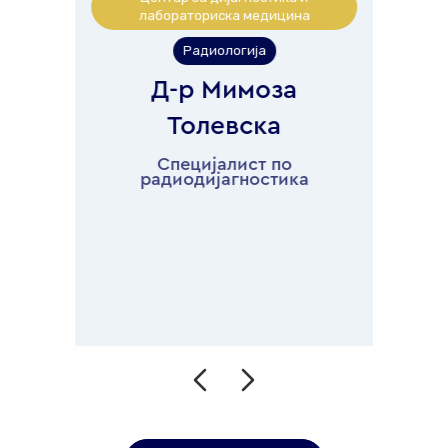
лабораториска медицина
а
Радиологија
ски
Д-р Мимоза
Д
Толевска
ја и
Специјалист по
радиодијагностика