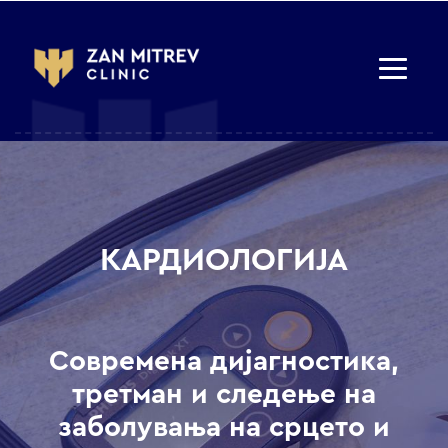
КАРДИОЛОГИЈА
Современа дијагностика,
третман и следење на
заболувања на срцето и