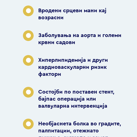
Вродени срцеви мани кај
возрасни
Заболувања на аорта и големи
крвни садови
Хиперлипидемија и други
кардиоваскуларни ризик
фактори
Состојби по поставен стент,
бајпас операција или
валвуларна интервенција
Необјаснета болка во градите,
палпитации, отежнато