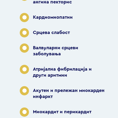
ангина пекторис
Кардиомиопатии
Срцева слабост
Валвуларни срцеви
заболувања
Атријална фибрилација и
други аритмии
Акутен и прележан миокарден
инфаркт
Миокардит и перикардит