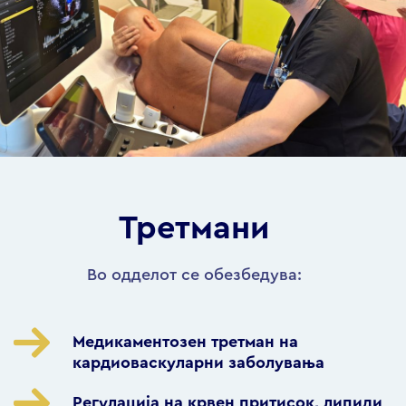
Третмани
Во одделот се обезбедува:
Медикаментозен третман на
кардиоваскуларни заболувања
Регулација на крвен притисок, липиди