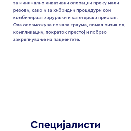
за минимално инвазивни операции преку мали
резови, како и за хибридни процедури кои
комбинираат хируршки и катетерски пристап.
Ова овозможува помала траума, помал ризик од
компликации, пократок престој и побрзо
закрепнување на пациентите.
Специјалисти