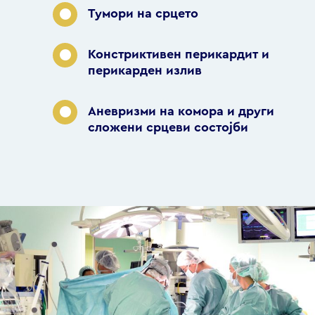
Тумори на срцето
Констриктивен перикардит и
перикарден излив
Аневризми на комора и други
сложени срцеви состојби