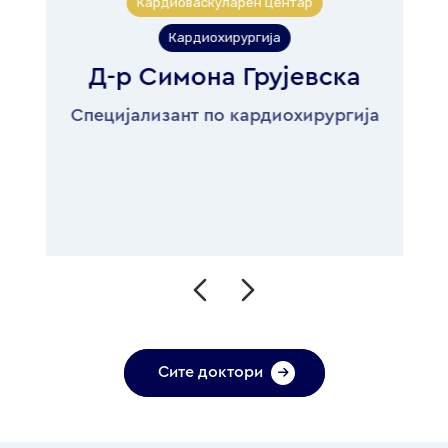
Кардиоваскуларен центар
Кардиохирургија
Д-р Симона Грујевска
Специјализант по кардиохирургија
Сите доктори