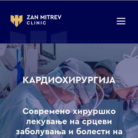
КАРДИОХИРУРГИЈА
Современо хируршко
лекување на срцеви
заболувања и болести на