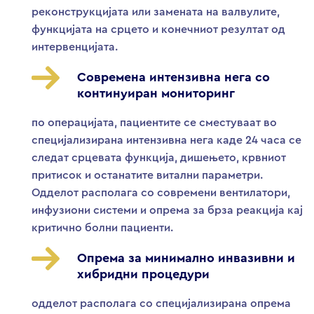
реконструкцијата или замената на валвулите,
функцијата на срцето и конечниот резултат од
интервенцијата.
Современа интензивна нега со
континуиран мониторинг
по операцијата, пациентите се сместуваат во
специјализирана интензивна нега каде 24 часа се
следат срцевата функција, дишењето, крвниот
притисок и останатите витални параметри.
Одделот располага со современи вентилатори,
инфузиони системи и опрема за брза реакција кај
критично болни пациенти.
Опрема за минимално инвазивни и
хибридни процедури
одделот располага со специјализирана опрема