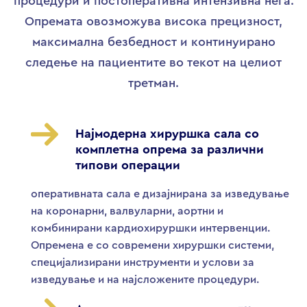
процедури и постоперативна интензивна нега.
Опремата овозможува висока прецизност,
максимална безбедност и континуирано
следење на пациентите во текот на целиот
третман.
Најмодерна хируршка сала со
комплетна опрема за различни
типови операции
оперативната сала е дизајнирана за изведување
на коронарни, валвуларни, аортни и
комбинирани кардиохируршки интервенции.
Опремена е со современи хируршки системи,
специјализирани инструменти и услови за
изведување и на најсложените процедури.