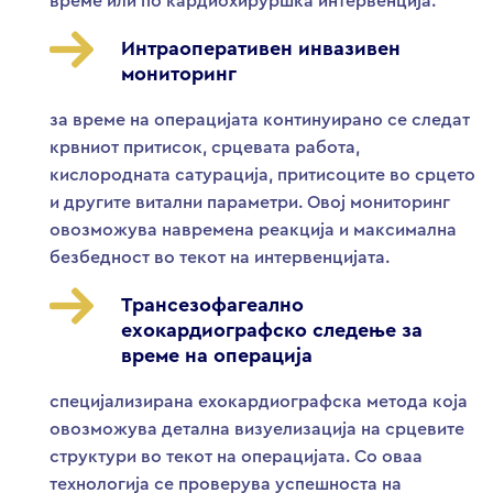
време или по кардиохируршка интервенција.
Интраоперативен инвазивен
мониторинг
за време на операцијата континуирано се следат
крвниот притисок, срцевата работа,
кислородната сатурација, притисоците во срцето
и другите витални параметри. Овој мониторинг
овозможува навремена реакција и максимална
безбедност во текот на интервенцијата.
Трансезофагеално
ехокардиографско следење за
време на операција
специјализирана ехокардиографска метода која
овозможува детална визуелизација на срцевите
структури во текот на операцијата. Со оваа
технологија се проверува успешноста на