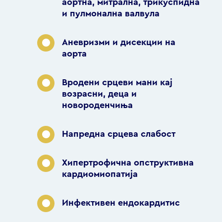
аортна, митрална, трикуспидна
и пулмонална валвула
Аневризми и дисекции на
аорта
Вродени срцеви мани кај
возрасни, деца и
новороденчиња
Напредна срцева слабост
Хипертрофична опструктивна
кардиомиопатија
Инфективен ендокардитис