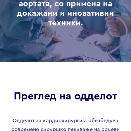
аортата, со примена на
докажани и иновативни
техники.
Преглед на одделот
Одделот за кардиохирургија обезбедува
современо хируршко лекување на срцеви