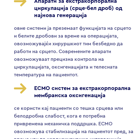
Апарати за екстракорпорална
циркулација (срце-бел дроб) од
најнова генерација
овие системи ја преземаат функцијата на срцето
и белите дробови за време на операцијата,
овозможувајќи хируршкиот тим безбедно да
работи на срцето. Современите апарати
овозможуваат прецизна контрола на
циркулацијата, оксигенацијата и телесната
температура на пациентот.
ECMO систем за екстракорпорална
мембранска оксигенација
се користи кај пациенти со тешка срцева или
белодробна слабост, кога е потребна
привремена механичка поддршка. ECMO
овозможува стабилизација на пациентот пред, за