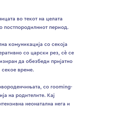
ицата во текот на целата
во постпородилниот период.
лна комуникација со секоја
ративно со царски рез, сè се
низиран да обезбеди пријатно
 секое време.
овороденчињата, со rooming-
ија на родителите. Кај
нтензивна неонатална нега и