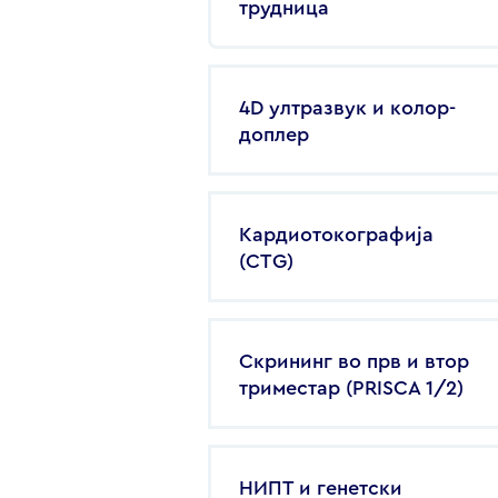
трудница
4D ултразвук и колор-
доплер
Кардиотокографија
(CTG)
Скрининг во прв и втор
триместар (PRISCA 1/2)
НИПТ и генетски