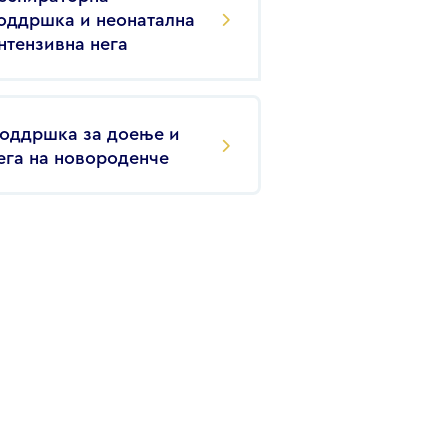
оддршка и неонатална
нтензивна нега
оддршка за доење и
ега на новороденче