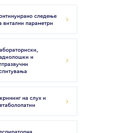
онтинуирано следење
а витални параметри
абораториски,
адиолошки и
лтразвучни
спитувања
крининг на слух и
етаболопатии
еспираторна