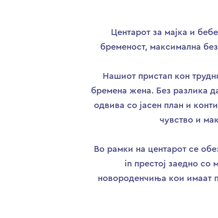
Центарот за мајка и беб
бременост, максимална без
Нашиот пристап кон трудни
бремена жена. Без разлика д
одвива со јасен план и конт
чувство и ма
Во рамки на центарот се об
in престој заедно со 
новороденчиња кои имаат по