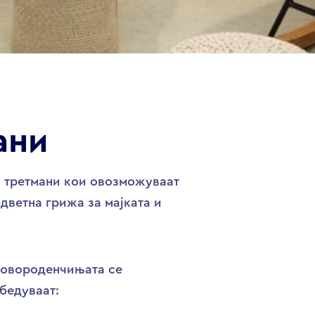
ани
и третмани кои овозможуваат
дветна грижа за мајката и
новороденчињата се
бедуваат: