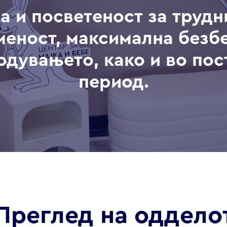
 и посветеност за трудн
меност, максимална безб
родувањето, како и во по
период.
Преглед на оддело