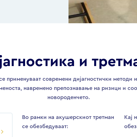
јагностика и третм
е се применуваат современи дијагностички методи 
еноста, навремено препознавање на ризици и соо
новороденчето.
Во рамки на акушерскиот третман
Кај 
се обезбедуваат:
обез