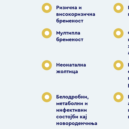
Ризична и
високоризична
бременост
Мултипла
бременост
Неонатална
жолтица
Белодробни,
метаболни и
инфективни
состојби кај
новороденчиња