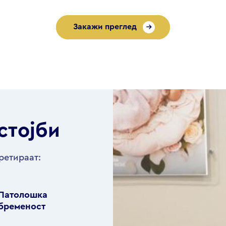
Закажи преглед
стојби
ретираат:
Патолошка
бременост