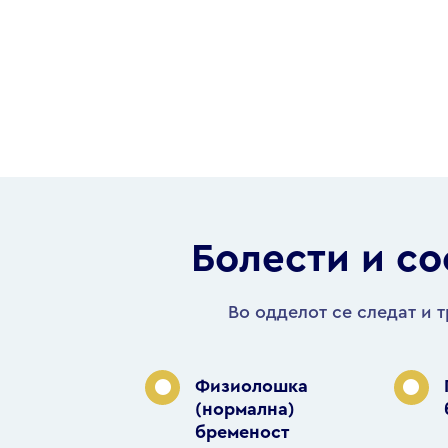
Болести и со
Во одделот се следат и т
Физиолошка
(нормална)
бременост