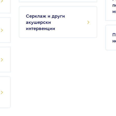
п
и
Серклаж и други
акушерски
интервенции
П
н