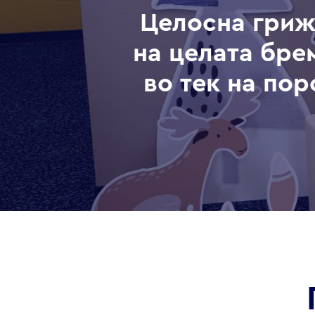
Целосна грижа
на целата бре
во тек на по