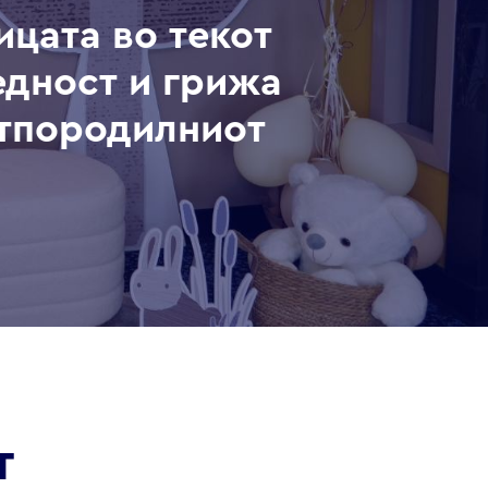
ицата во текот
едност и грижа
стпородилниот
т