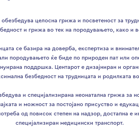
е обезбедува целосна грижа и посветеност за трудн
бедност и грижа во тек на породувањето, како и 
цата се базира на доверба, експертиза и внимате
али породувањето ќе биде по природен пат или опе
инуирана поддршка. Центарот е дизајниран и орга
ксимална безбедност на трудницата и родилката во
езбедува и специјализирана неонатална грижа за н
мајката и можност за постојано присуство и едукац
треба од повисок степен на надзор, достапна е и
специјализиран медицински транспорт.