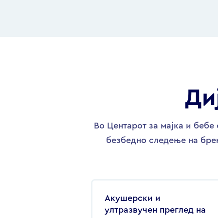
Ди
Во Центарот за мајка и беб
безбедно следење на брем
Акушерски и
ултразвучен преглед на