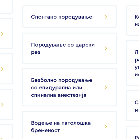
Спонтано породување
К
н
Породување со царски
рез
Л
р
у
и
Безболно породување
со епидурална или
спинална анестезија
С
м
Водење на патолошка
бременост
Р