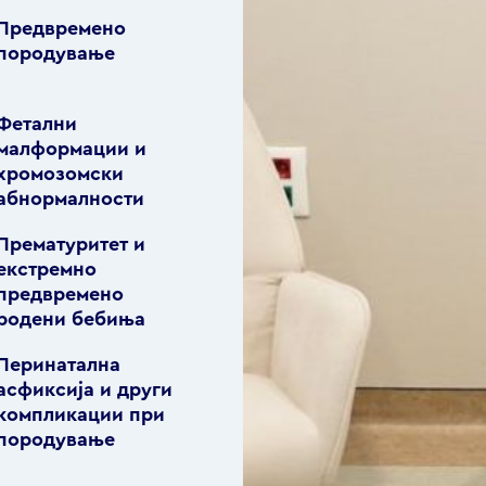
Предвремено
породување
Фетални
малформации и
хромозомски
абнормалности
Прематуритет и
екстремно
предвремено
родени бебиња
Перинатална
асфиксија и други
компликации при
породување