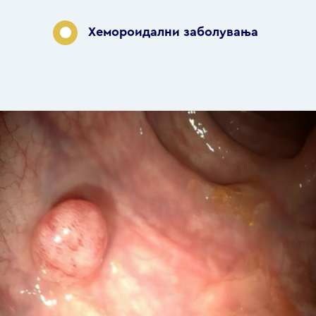
Хемороидални заболувања