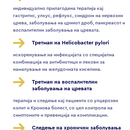
индивидуално прилагодена терапија кај
гастритис, улкус, рефлукс, синдром на нервозни
црева, заболувања на црниот дроб, панкреасот и
воспалителни заболувања на цревата.
Третман на Helicobacter pylori
искоренување на инфекцијата со специјална
комбинација на антибиотици и лекови за
намалување на желудочната киселина.
Третман на воспалителни
заболувања на цревата
терапија и следење кај пациенти со улцерозен
колит и Кронова болест, со цел контрола на
симптомите и превенција на компликации.
Следење на хронични заболувања