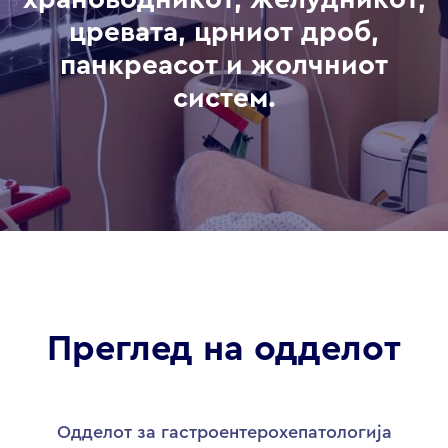
цревата, црниот дроб,
панкреасот и жолчниот
систем.
Преглед на одделот
Одделот за гастроентерохепатологија