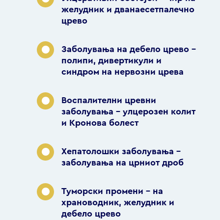
желудник и дванаесетпалечно
црево
Заболувања на дебело црево –
полипи, дивертикули и
синдром на нервозни црева
Воспалителни цревни
заболувања – улцерозен колит
и Кронова болест
Хепатолошки заболувања –
заболувања на црниот дроб
Туморски промени – на
храноводник, желудник и
дебело црево