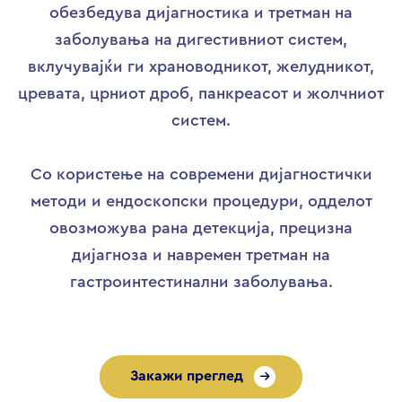
обезбедува дијагностика и третман на
заболувања на дигестивниот систем,
вклучувајќи ги храноводникот, желудникот,
цревата, црниот дроб, панкреасот и жолчниот
систем.
Со користење на современи дијагностички
методи и ендоскопски процедури, одделот
овозможува рана детекција, прецизна
дијагноза и навремен третман на
гастроинтестинални заболувања.
Закажи преглед