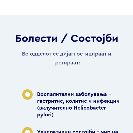
Болести / Состојби
Во одделот се дијагностицираат и
третираат:
Воспалителни заболувања –
гастритис, колитис и инфекции
(вклучително Helicobacter
pylori)
Улцеративни состојби – чир на