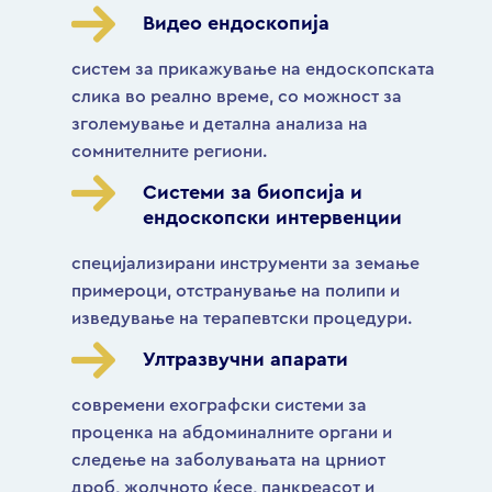
Видео ендоскопија
систем за прикажување на ендоскопската
слика во реално време, со можност за
зголемување и детална анализа на
сомнителните региони.
Системи за биопсија и
ендоскопски интервенции
специјализирани инструменти за земање
примероци, отстранување на полипи и
изведување на терапевтски процедури.
Ултразвучни апарати
современи ехографски системи за
проценка на абдоминалните органи и
следење на заболувањата на црниот
дроб, жолчното ќесе, панкреасот и