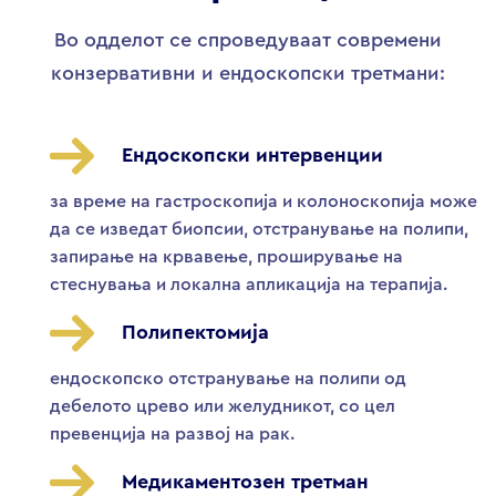
Во одделот се спроведуваат современи
конзервативни и ендоскопски третмани:
Ендоскопски интервенции
за време на гастроскопија и колоноскопија може
да се изведат биопсии, отстранување на полипи,
запирање на крвавење, проширување на
стеснувања и локална апликација на терапија.
Полипектомија
ендоскопско отстранување на полипи од
дебелото црево или желудникот, со цел
превенција на развој на рак.
Медикаментозен третман