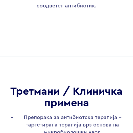
соодветен антибиотик.
Третмани / Клиничка
примена
Препорака за антибиотска терапија –
таргетирана терапија врз основа на
микробиолошки наод