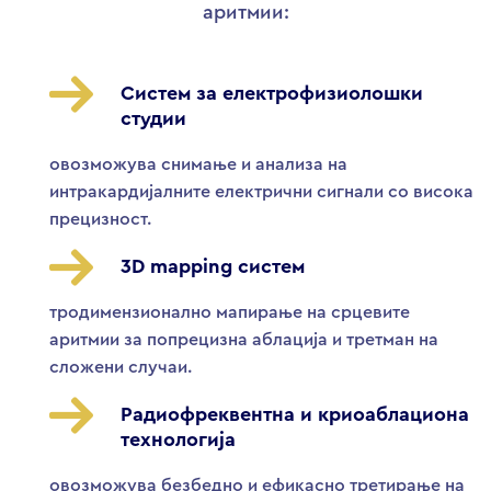
аритмии:
Систем за електрофизиолошки
студии
овозможува снимање и анализа на
интракардијалните електрични сигнали со висока
прецизност.
3D mapping систем
тродимензионално мапирање на срцевите
аритмии за попрецизна аблација и третман на
сложени случаи.
Радиофреквентна и криоаблациона
технологија
овозможува безбедно и ефикасно третирање на