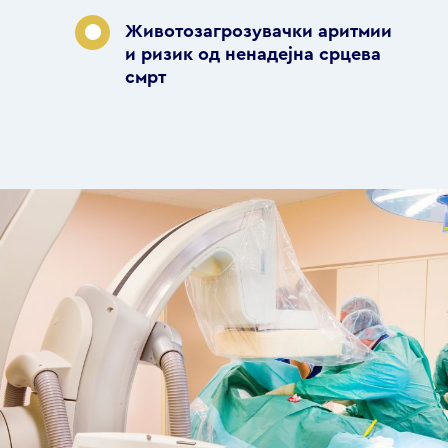
Животозагрозувачки аритмии
и ризик од ненадејна срцева
смрт