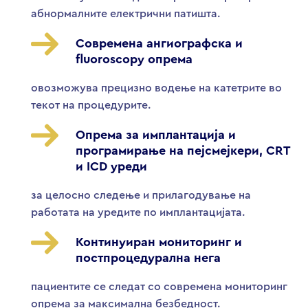
абнормалните електрични патишта.
Современа ангиографска и
fluoroscopy опрема
овозможува прецизно водење на катетрите во
текот на процедурите.
Опрема за имплантација и
програмирање на пејсмејкери, CRT
и ICD уреди
за целосно следење и прилагодување на
работата на уредите по имплантацијата.
Континуиран мониторинг и
постпроцедурална нега
пациентите се следат со современа мониторинг
опрема за максимална безбедност.