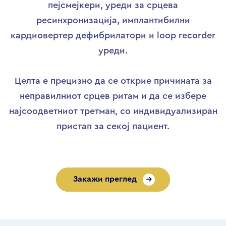
пејсмејкери, уреди за срцева
ресинхронизација, имплантибилни
кардиовертер дефибрилатори и loop recorder
уреди.
Целта е прецизно да се открие причината за
неправилниот срцев ритам и да се избере
најсоодветниот третман, со индивидуализиран
пристап за секој пациент.
Закажи преглед