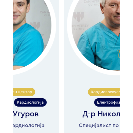
Кардиоваскуларен центар
Електрофизиологија
Д-р Никола Ѓоргов
Специјалист по кардиологија