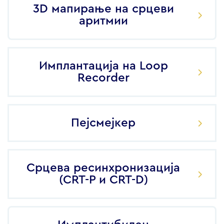
3D мапирање на срцеви
аритмии
Имплантација на Loop
Recorder
Пејсмејкер
Срцева ресинхронизација
(CRT-P и CRT-D)