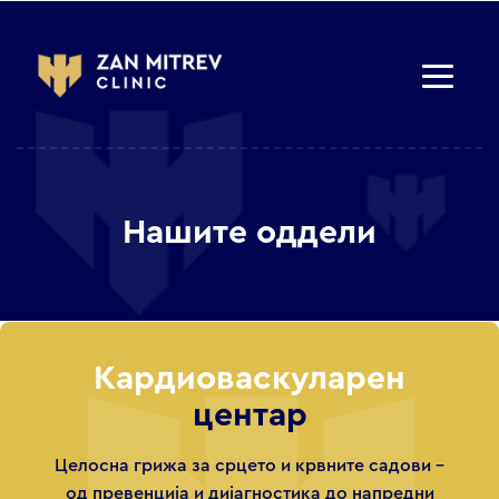
Нашите оддели
Кардиоваскуларен
центар
Целосна грижа за срцето и крвните садови –
од превенција и дијагностика до напредни