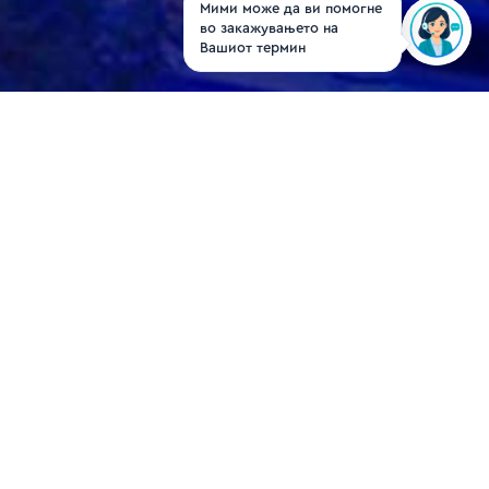
Мими може да ви помогне
во закажувањето на
Вашиот термин
Д-р Мане Хаџи-
Манчев