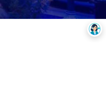
Повеќе за работната
позиција
ПЗУ Клиничка болница Жан Митрев Скопје за
потребите на работниот процес објавува оглас
за работнo место: