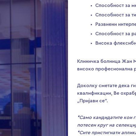
Способност за м
Способност за т
Развиени интерп
Способност за р
Висока флексиби
Клиничка болница Жан М
високо професиoнална 
Доколку сметате дека ги
квалификации, Ве охрабр
„Пријави се“.
*Само кандидатите кои г
потесен круг на селекци
*Сите пристигнати аплик