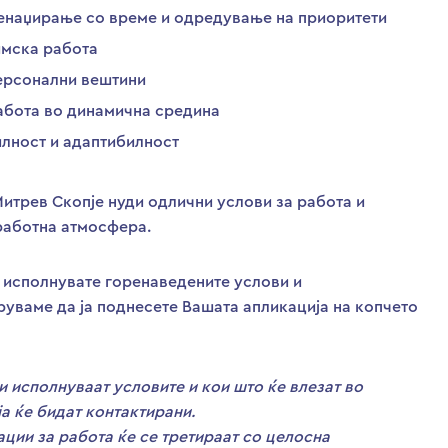
енаџирање со време и одредување на приоритети
имска работа
ерсонални вештини
абота во динамична средина
лност и адаптибилност
итрев Скопје нуди одлични услови за работа и
работна атмосфера.
 исполнувате горенаведените услови и
уваме да ја поднесете Вашата апликација на копчето
и исполнуваат условите и кои што ќе влезат во
ја ќе бидат контактирани.
ации за работа ќе се третираат со целосна