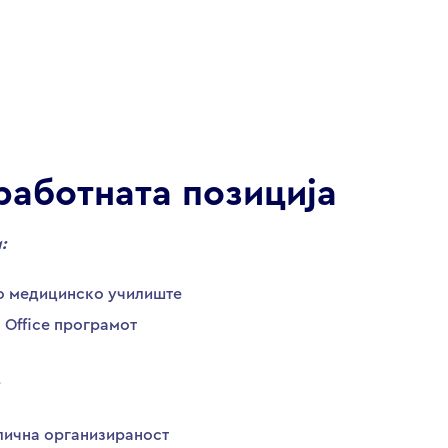
работната позиција
:
о медицинско училиште
 Office програмот
 лична организираност