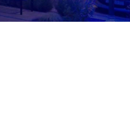
Истражи
Це
За нас
Новости
Кард
Нашите
Кариера
Цент
оддели
менталн
Контакт
За пациенти
Цент
хронич