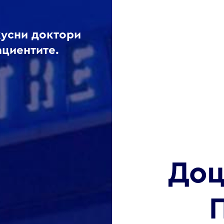
кусни доктори
ациентите.
Доц