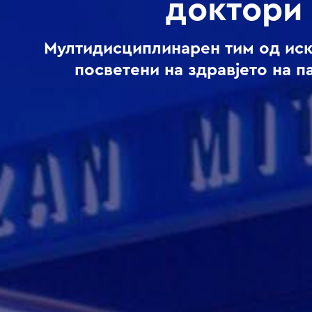
доктори
Мултидисциплинарен тим од ис
посветени на здравјето на п