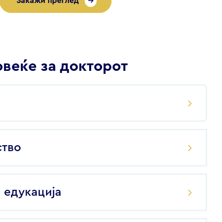
Закажи преглед
веќе за докторот
ство
 едукација