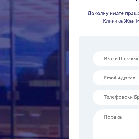
Доколку имате праша
Клиника Жан М