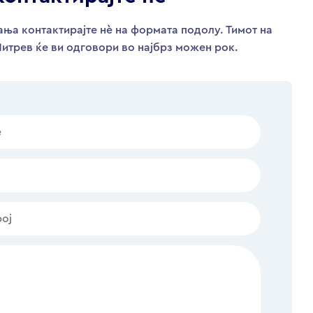
ња контактирајте нѐ на формата подолу. Тимот на
итрев ќе ви одговори во најбрз можен рок.