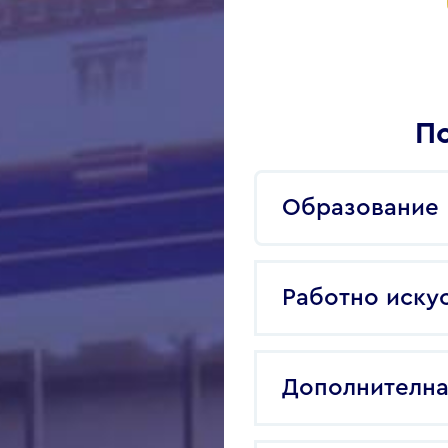
По
Образование
Работно иску
Дополнителна