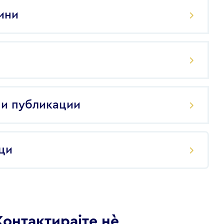
ини
и публикации
ци
Контактирајте нѐ