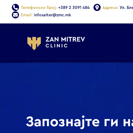
Телефонски број:
+389 2 3091 484
Адреса:
Ул. Бл
Email:
infosalter@zmc.mk
Запознајте ги 