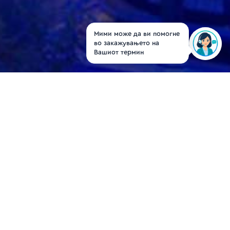
Мими може да ви помогне
во закажувањето на
Вашиот термин
Доц. д-р Жан Митрев
FETCS