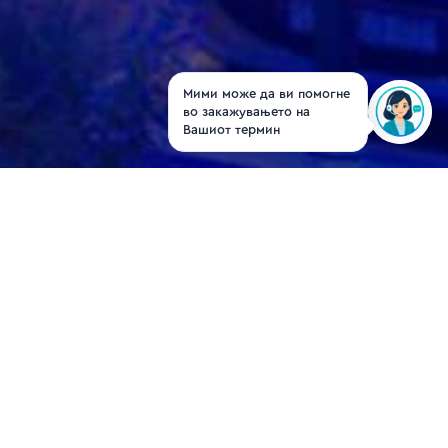
Д-р Александар
Милосављевиќ