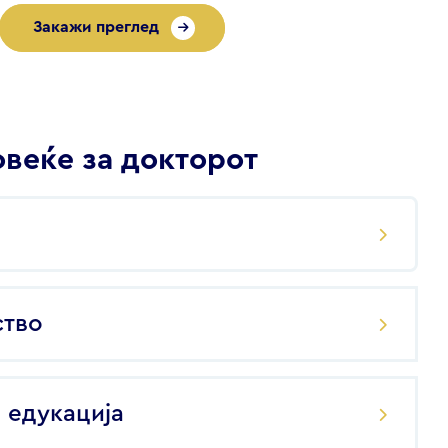
Закажи преглед
веќе за докторот
ство
 едукација