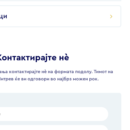
ци
Контактирајте нѐ
ња контактирајте нѐ на формата подолу. Тимот на
итрев ќе ви одговори во најбрз можен рок.