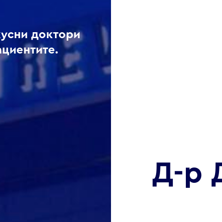
кусни доктори
ациентите.
Д-р 