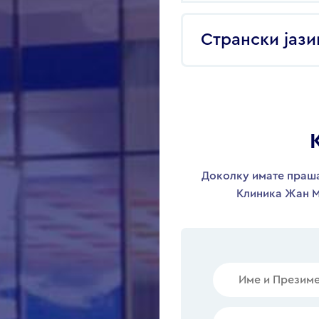
Странски јази
Доколку имате праша
Клиника Жан М