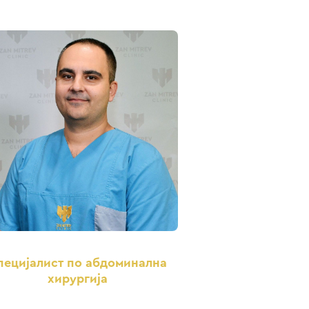
пецијалист по абдоминална
хирургија