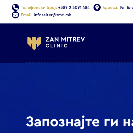
Телефонски број:
+389 2 3091 484
Адреса:
Ул. Бл
Email:
infosalter@zmc.mk
Запознајте ги 