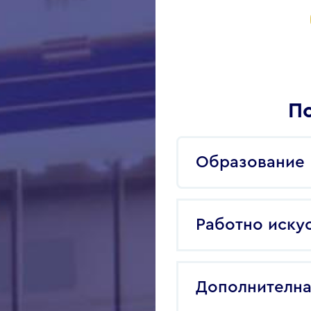
По
Образование
Работно иску
Дополнителна