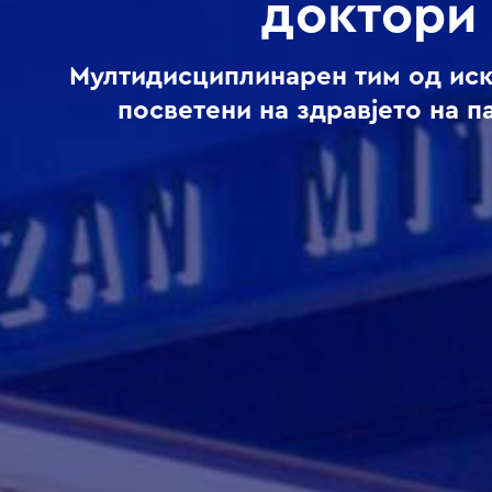
доктори
Мултидисциплинарен тим од ис
посветени на здравјето на п