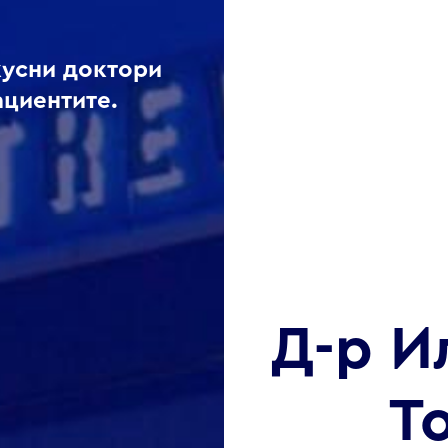
кусни доктори
ациентите.
Д-р И
Т