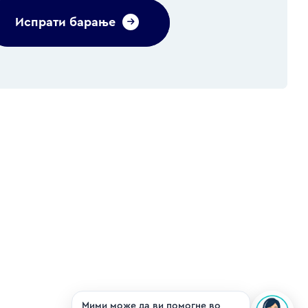
Испрати барање
Alternative: