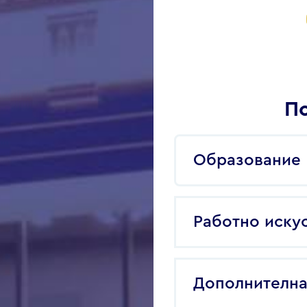
По
Образование
Работно иску
Дополнителна