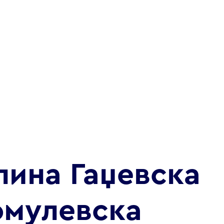
лина Гаџевска
омулевска