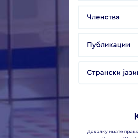
Членства
Публикации
Странски јази
Доколку имате праша