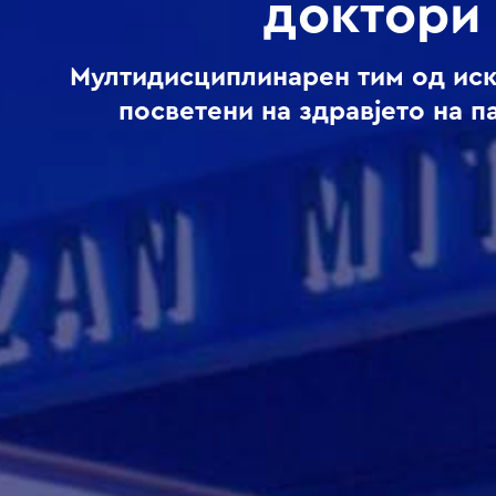
доктори
Мултидисциплинарен тим од ис
посветени на здравјето на п