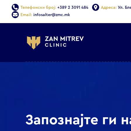
Телефонски број:
+389 2 3091 484
Адреса:
Ул. Бл
Email:
infosalter@zmc.mk
Запознајте ги 