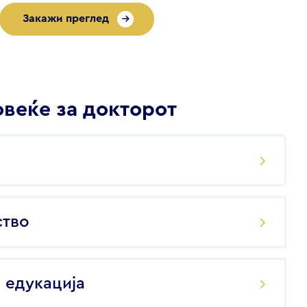
Закажи преглед
веќе за докторот
ство
 едукација