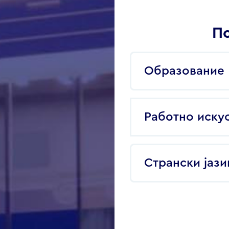
По
Образование
Работно иску
Странски јази