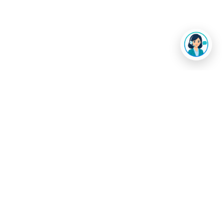
Помош и
поддршка