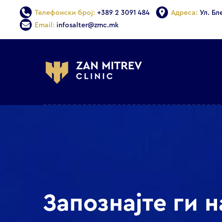
Телефонски број:
+389 2 3091 484
Адреса:
Ул. Бл
Email:
infosalter@zmc.mk
Запознајте ги 