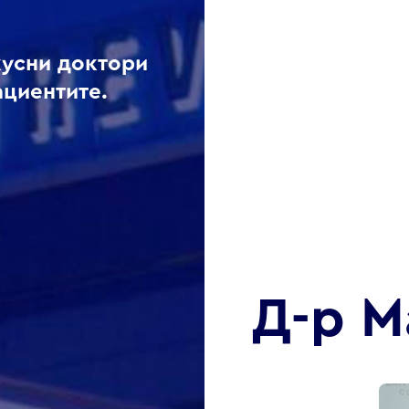
кусни доктори
ациентите.
Д-р М