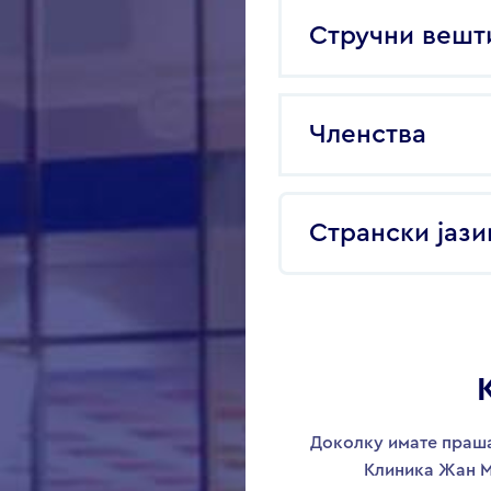
Стручни вешт
Членства
Странски јази
Доколку имате праша
Клиника Жан М