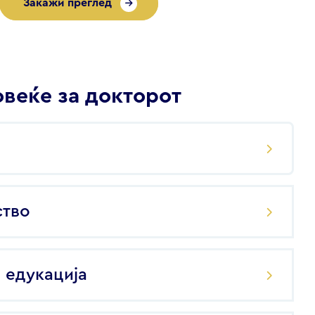
Закажи преглед
веќе за докторот
ство
 едукација