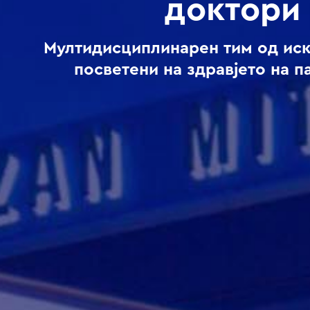
доктори
Мултидисциплинарен тим од ис
посветени на здравјето на п