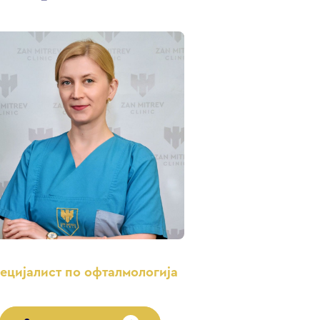
ецијалист по офталмологија