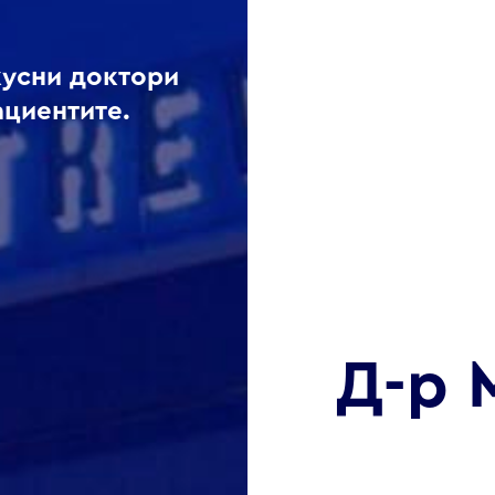
кусни доктори
ациентите.
Д-р 