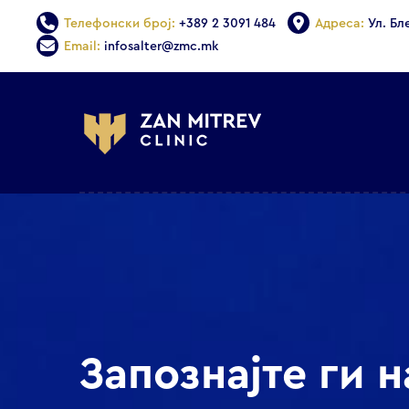
Телефонски број:
+389 2 3091 484
Адреса:
Ул. Бл
Email:
infosalter@zmc.mk
Запознајте ги 