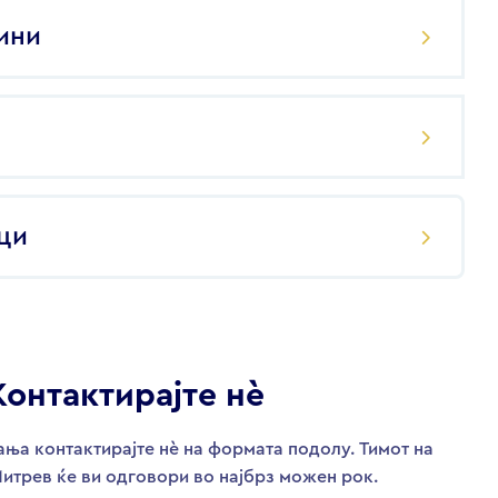
ини
ци
Контактирајте нѐ
ња контактирајте нѐ на формата подолу. Тимот на
итрев ќе ви одговори во најбрз можен рок.