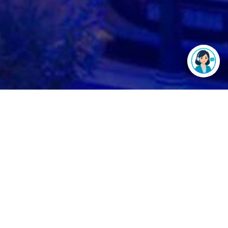
Д-р Никола Христов
FEBTCS