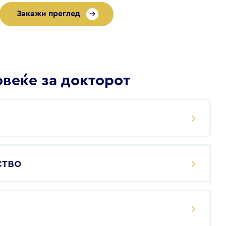
Закажи преглед
веќе за докторот
ство