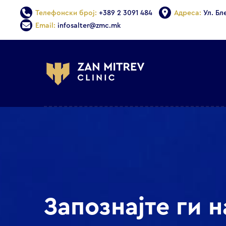
Телефонски број:
+389 2 3091 484
Адреса:
Ул. Бл
Email:
infosalter@zmc.mk
Запознајте ги 