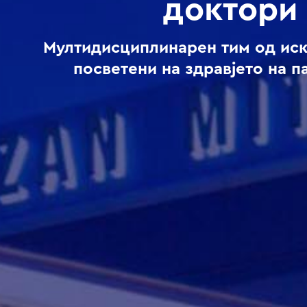
доктори
Мултидисциплинарен тим од ис
посветени на здравјето на п