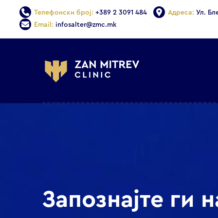
Телефонски број:
+389 2 3091 484
Адреса:
Ул. Бл
Email:
infosalter@zmc.mk
Запознајте ги 