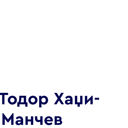
 Тодор Хаџи-
Манчев