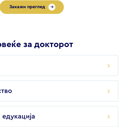
Закажи преглед
веќе за докторот
ство
 едукација