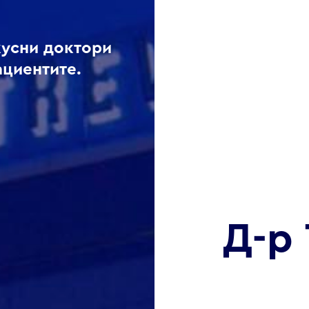
кусни доктори
ациентите.
Д-р