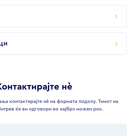
ци
Контактирајте нѐ
ња контактирајте нѐ на формата подолу. Тимот на
итрев ќе ви одговори во најбрз можен рок.