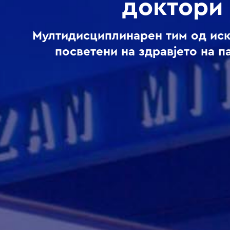
доктори
Мултидисциплинарен тим од ис
посветени на здравјето на п