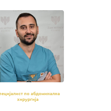
пецијалист по абдоминална
хирургија