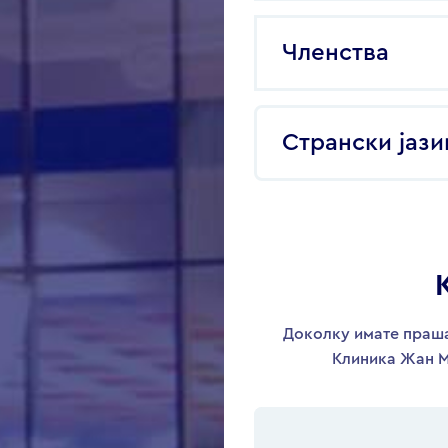
Членства
Странски јази
Доколку имате праша
Клиника Жан М