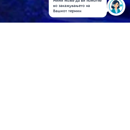
Мими може да ви помогне
во закажувањето на
Вашиот термин
М-р д-р Марија
Костадиновска