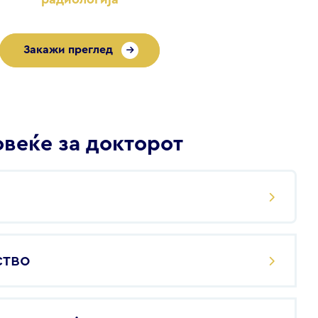
Закажи преглед
веќе за докторот
ство