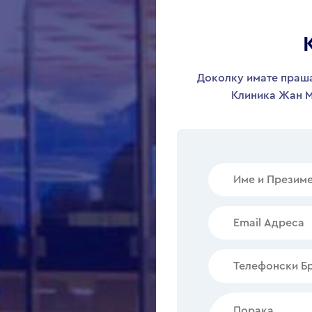
Доколку имате праша
Клиника Жан М