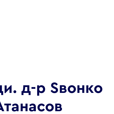
ци. д-р Ѕвонко
Атанасов