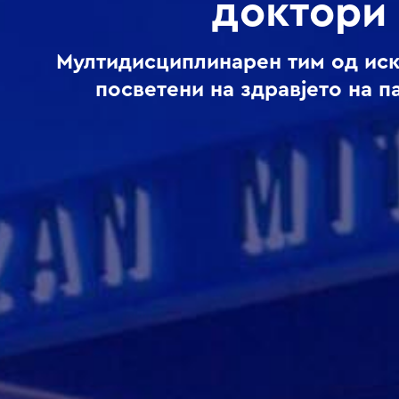
доктори
Мултидисциплинарен тим од ис
посветени на здравјето на п