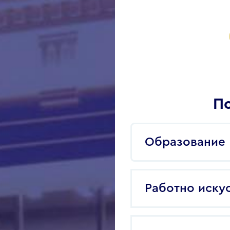
По
Образование
Работно иску