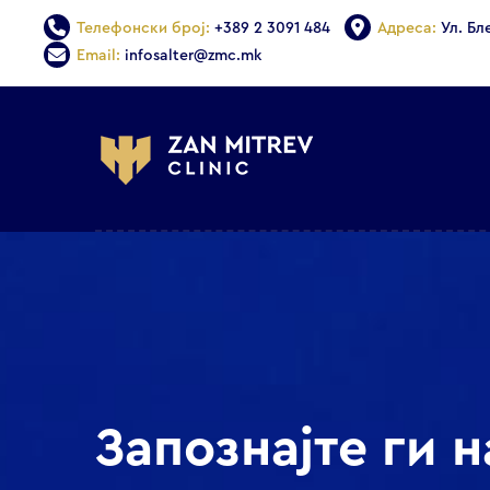
Телефонски број:
+389 2 3091 484
Адреса:
Ул. Бл
Email:
infosalter@zmc.mk
Запознајте ги 