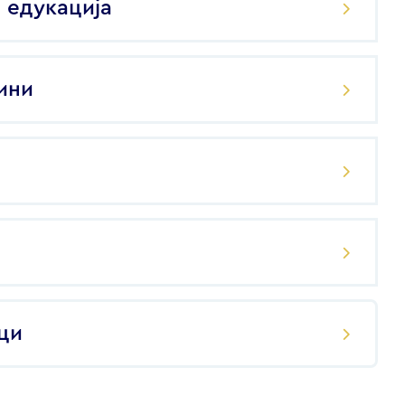
 едукација
ини
ци