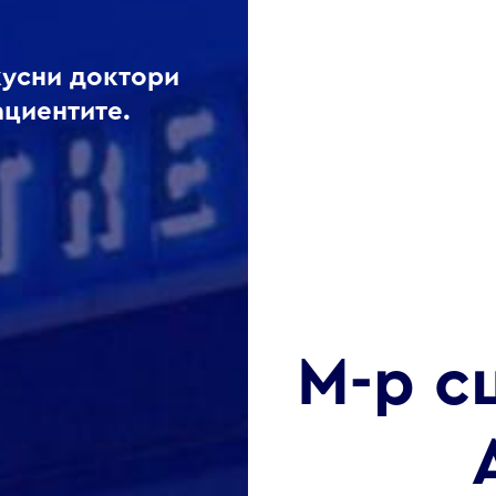
кусни доктори
ациентите.
М-р с