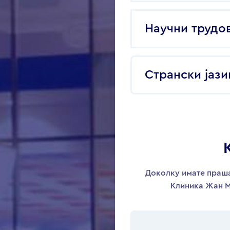
Научни трудо
Странски јази
Доколку имате праша
Клиника Жан М