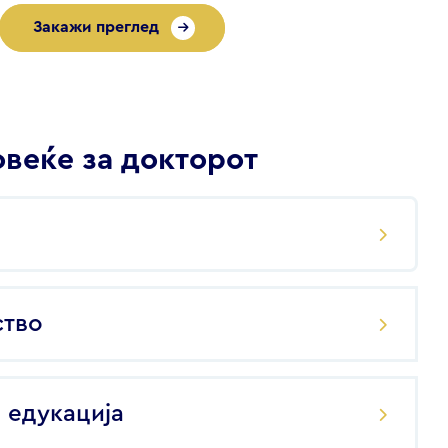
Закажи преглед
веќе за докторот
ство
 едукација