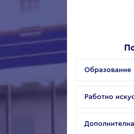
По
Образование
Работно иску
Дополнителна