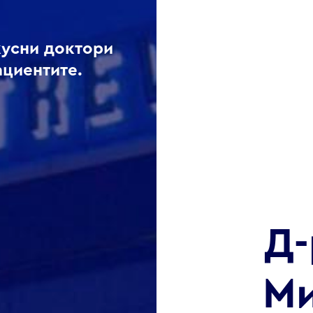
кусни доктори
ациентите.
Д-
Ми