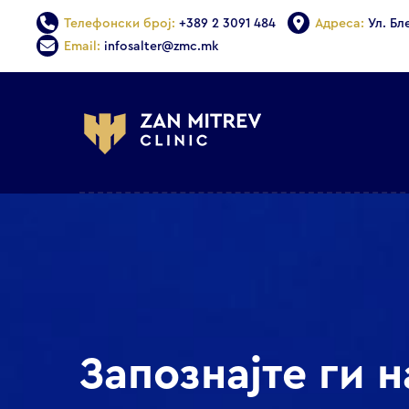
Телефонски број:
+389 2 3091 484
Адреса:
Ул. Бл
Email:
infosalter@zmc.mk
Запознајте ги 