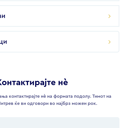
ви
ци
Контактирајте нѐ
ња контактирајте нѐ на формата подолу. Тимот на
итрев ќе ви одговори во најбрз можен рок.