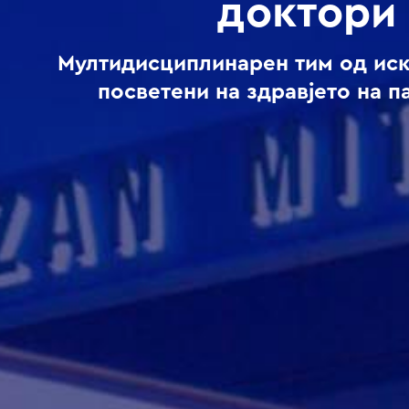
доктори
Мултидисциплинарен тим од ис
посветени на здравјето на п