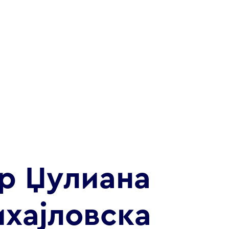
р Џулиана
хајловска