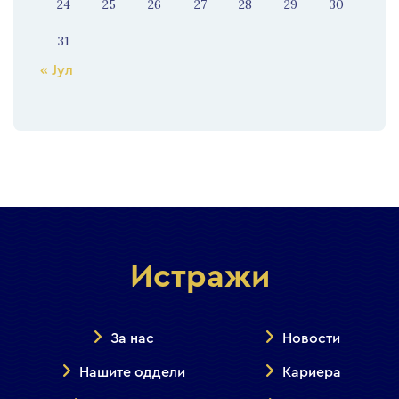
24
25
26
27
28
29
30
31
« Јул
Истражи
За нас
Новости
Нашите оддели
Кариера