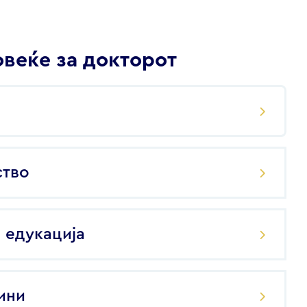
веќе за докторот
ство
 едукација
ини