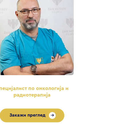
пецијалист по онкологија и
радиотерапија
Закажи преглед