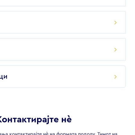
ци
Контактирајте нѐ
ња контактирајте нѐ на формата подолу. Тимот на