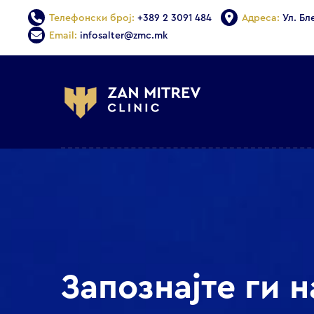
Телефонски број:
+389 2 3091 484
Адреса:
Ул. Бл
Email:
infosalter@zmc.mk
Запознајте ги 