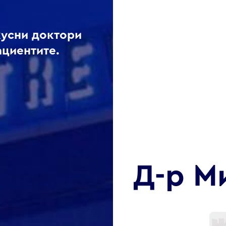
кусни доктори
ациентите.
Д-р М