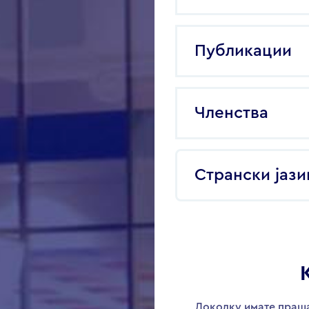
Публикации
Членства
Странски јази
Доколку имате праша