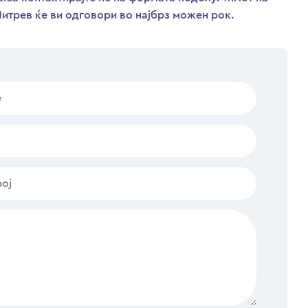
итрев ќе ви одговори во најбрз можен рок.