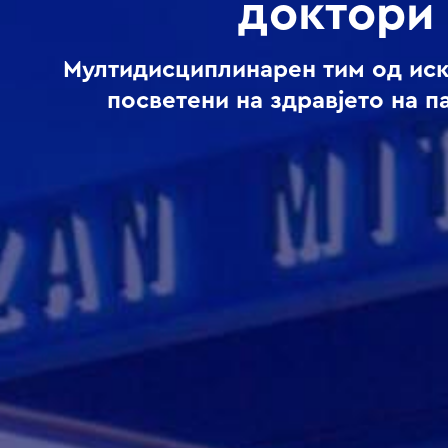
доктори
Мултидисциплинарен тим од ис
посветени на здравјето на п