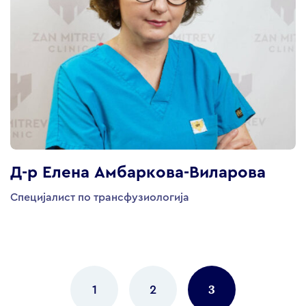
Д-р Елена Амбаркова-Виларова
Специјалист по трансфузиологија
Posts
navigation
3
1
2