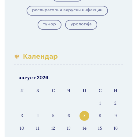
респираторни вирусни инфекции
тумор
урологија
Календар
август 2026
П
В
С
Ч
П
С
Н
1
2
3
4
5
6
8
9
7
10
11
12
13
14
15
16