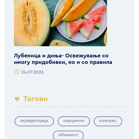
Лубеница и диња- Освежување со
многу придобивки, но и со правила
24.07.2026
Тагови
акредитација
карцином
конгрес
обезност