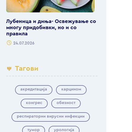
Лубеница и диња- Освежување со
многу придобивки, но и со
правила
24.07.2026
Тагови
акредитација
карцином
конгрес
обезност
респираторни вирусни инфекции
тумор
урологија