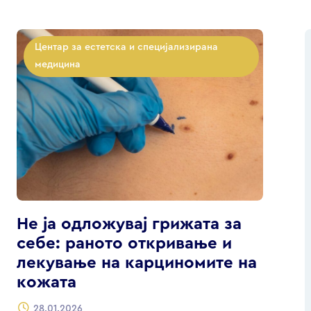
Центар за естетска и специјализирана
медицина
Не ја одложувај грижата за
себе: раното откривање и
лекување на карциномите на
кожата
28.01.2026