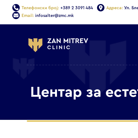
Телефонски број:
+389 2 3091 484
Адреса:
Ул. Бл
Email:
infosalter@zmc.mk
Центар за ест