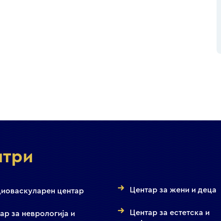
нтри
Центар за жени и деца
иоваскуларен центар
Центар за естетска и
ар за неврологија и