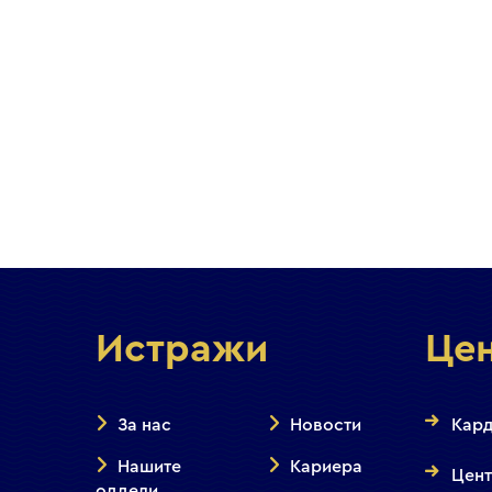
Истражи
Це
За нас
Новости
Кард
Нашите
Кариера
Цент
оддели