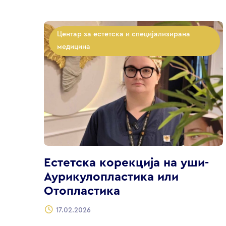
Центар за естетска и специјализирана
медицина
Естетска корекција на уши-
Аурикулопластика или
Отопластика
17.02.2026