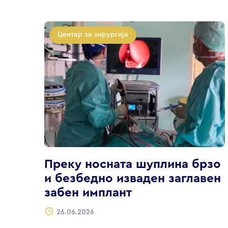
Центар за хирургија
Преку носната шуплина брзо
и безбедно изваден заглавен
забен имплант
26.06.2026