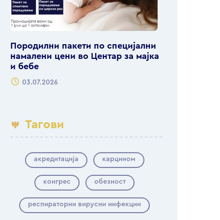
Породилни пакети по специјални
намалени цени во Центар за мајка
и бебе
03.07.2026
Тагови
акредитација
карцином
конгрес
обезност
респираторни вирусни инфекции