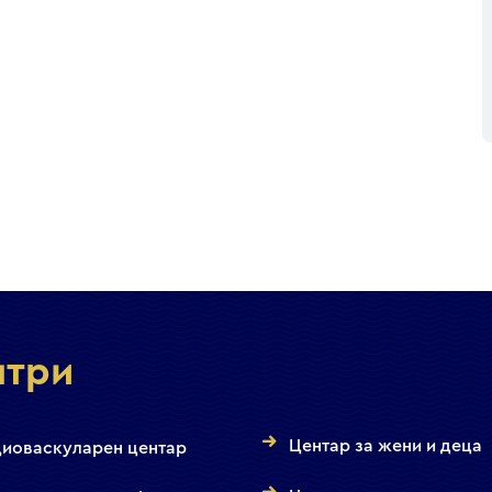
нтри
Центар за жени и деца
иоваскуларен центар