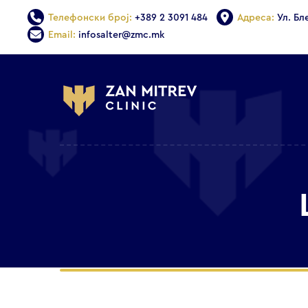
Телефонски број:
+389 2 3091 484
Адреса:
Ул. Бл
Email:
infosalter@zmc.mk