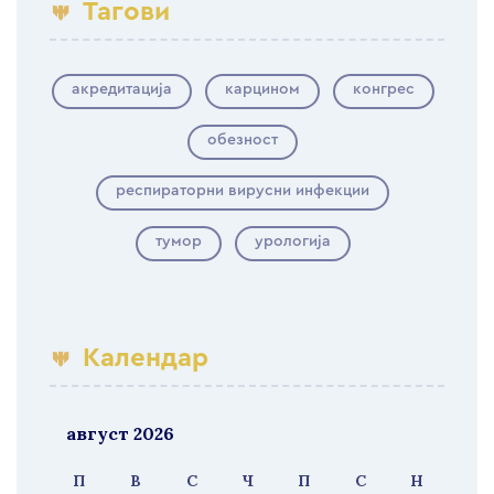
Тагови
акредитација
карцином
конгрес
обезност
респираторни вирусни инфекции
тумор
урологија
Календар
август 2026
П
В
С
Ч
П
С
Н