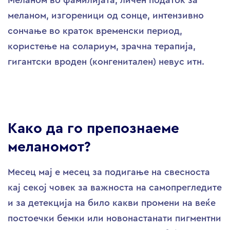
меланом, изгореници од сонце, интензивно
сончање во краток временски период,
користење на солариум, зрачна терапија,
гигантски вроден (конгенитален) невус итн.
Како да го препознаеме
меланомот?
Месец мај е месец за подигање на свесноста
кај секој човек за важноста на самопрегледите
и за детекција на било какви промени на веќе
постоечки бемки или новонастанати пигментни