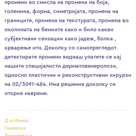
промени во смисла на промена на боја,
големина, форма, симетријата, промена на
границите, промена на текстурата, промена во
околината на бемките како и било какви
субјективни сензации како јадеж, болка ,
крварење итн. Доколку со самопрегледот
детектирате промени веднаш упатете се кај
нашите специјалисти дерматовенеролози,
односно пластични и реконструктивни хирурзи
на 02/3091-484. Има решение доколку се
открие навреме.
Д-р Илина
Гаџевска
Томулевска