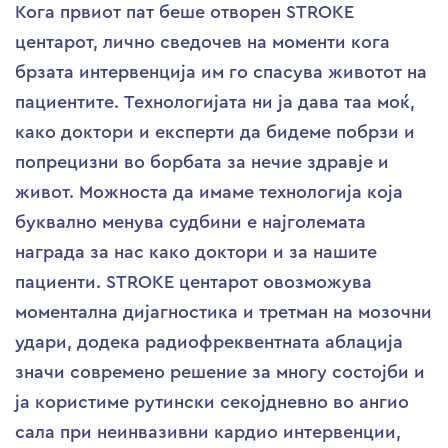
Кога првиот пат беше отворен STROKE
центарот, лично сведочев на моменти кога
брзата интервенција им го спасува животот на
пациентите. Технологијата ни ја дава таа моќ,
како доктори и експерти да бидеме побрзи и
попрецизни во борбата за нечие здравје и
живот. Можноста да имаме технологија која
буквално менува судбини е најголемата
награда за нас како доктори и за нашите
пациенти. STROKE центарот овозможува
моментална дијагностика и третман на мозочни
удари, додека радиофреквентната аблација
значи современо решение за многу состојби и
ја користиме рутински секојдневно во ангио
сала при неинвазивни кардио интервенции,