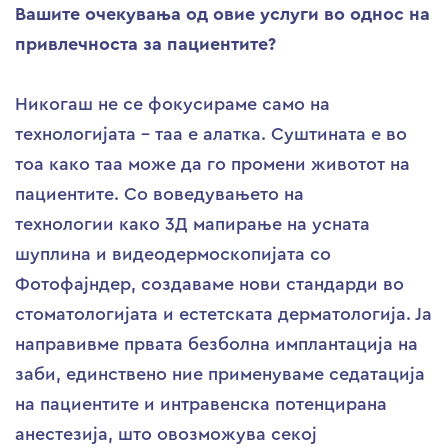
Вашите очекувања од овие услуги во однос на
привлечноста за пациентите?
Никогаш не се фокусираме само на
технологијата – таа е алатка. Суштината е во
тоа како таа може да го промени животот на
пациентите. Со воведувањето на
технологии како 3Д мапирање на усната
шуплина и видеодермоскопијата со
Фотофајндер, создаваме нови стандарди во
стоматологијата и естетската дерматологија. Ја
направивме првата безболна имплантација на
заби, единствено ние применуваме седатација
на пациентите и интравенска потенцирана
анестезија, што овозможува секој