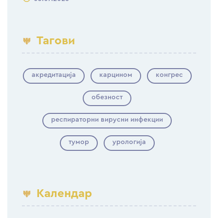
Тагови
акредитација
карцином
конгрес
обезност
респираторни вирусни инфекции
тумор
урологија
Календар