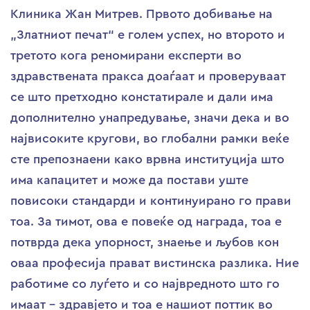
Клиника Жан Митрев. Првото добивање на
„Златниот печат“ е голем успех, но второто и
третото кога реномирани експерти во
здравствената пракса доаѓаат и проверуваат
се што претходно констатирале и дали има
дополнително унапредување, значи дека и во
највисоките кругови, во глобални рамки веќе
сте препознаени како врвна институција што
има капацитет и може да постави уште
повисоки стандарди и континуирано го прави
тоа. За тимот, ова е повеќе од награда, тоа е
потврда дека упорност, знаење и љубов кон
оваа професија прават вистинска разлика. Ние
работиме со луѓето и со највредното што го
имаат – здравјето и тоа е нашиот поттик во