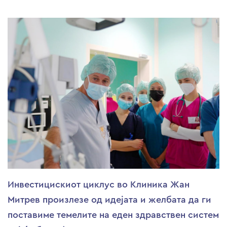
Инвестицискиот циклус во Клиника Жан
Митрев произлезе од идејата и желбата да ги
поставиме темелите на еден здравствен систем