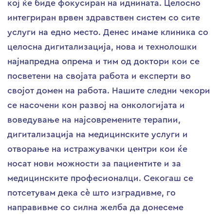
кој ќе биде фокусиран на иднината. Целосно
интегриран врвен здравствен систем со сите
услуги на едно место. Денес имаме клиника со
целосна дигитализација, нова и технолошки
најнапредна опрема и тим од доктори кои се
посветени на својата работа и експерти во
својот домен на работа. Нашите следни чекори
се насочени кон развој на онкологијата и
воведување на најсовремените терапии,
дигитализација на медицинските услуги и
отворање на истражувачки центри кои ќе
носат нови можности за пациентите и за
медицинските професионалци. Секогаш се
потсетувам дека сè што изградивме, го
направивме со силна желба да донесеме