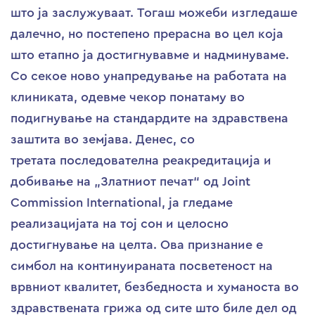
што ја заслужуваат. Тогаш можеби изгледаше
далечно, но постепено прерасна во цел која
што етапно ја достигнувавме и надминуваме.
Со секое ново унапредување на работата на
клиниката, одевме чекор понатаму во
подигнување на стандардите на здравствена
заштита во земјава. Денес, со
третата последователна реакредитација и
добивање на „Златниот печат“ од Joint
Commission International, ја гледаме
реализацијата на тој сон и целосно
достигнување на целта. Ова признание е
симбол на континуираната посветеност на
врвниот квалитет, безбедноста и хуманоста во
здравствената грижа од сите што биле дел од