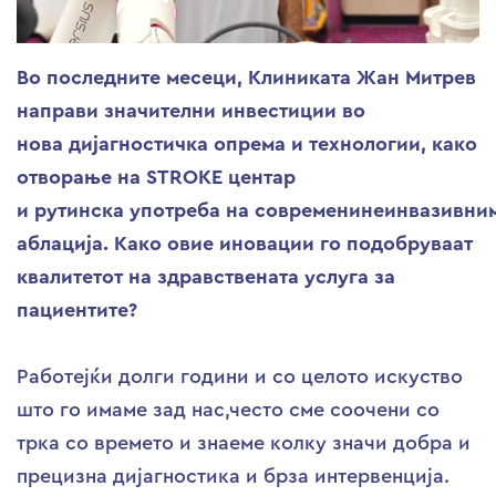
Во последните месеци, Клиниката Жан Митрев
направи значителни инвестиции во
нова дијагностичка опрема и технологии, како
отворање на STROKE центар
и рутинска употреба на современинеинвазивни
аблација. Како овие иновации го подобруваат
квалитетот на здравствената услуга за
пациентите?
Работејќи долги години и со целото искуство
што го имаме зад нас,често сме соочени со
трка со времето и знаеме колку значи добра и
прецизна дијагностика и брза интервенција.