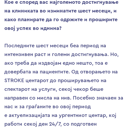
Кое е според вас најголемото достигнување
на клиниката во изминатите шест месеци, и
како планирате да го одржите и проширите
овој успех во иднина?
Последните шест месеци беа период на
интензивен раст и големи достигнувања. Но,
ако треба да издвојам едно нешто, тоа е
довербата на пациентите. Од отворањето на
STROKE центарот до проширувањето на
спектарот на услуги, секој чекор беше
направен со мисла на нив. Посебно значаен за
нас и за граѓаните во овој период
е актуелизацијата на ургентниот центар, кој
работи секој ден 24/7, со подготвен