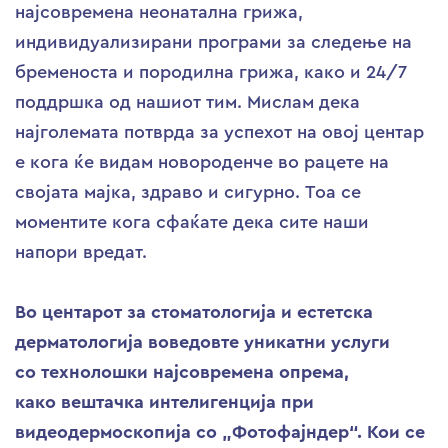
најсовремена неонатална грижа,
индивидуализирани програми за следење на
бременоста и породилна грижа, како и 24/7
поддршка од нашиот тим. Мислам дека
најголемата потврда за успехот на овој центар
е кога ќе видам новороденче во рацете на
својата мајка, здраво и сигурно. Тоа се
моментите кога сфаќате дека сите наши
напори вредат.
Во центарот за стоматологија и естетска
дерматологија воведовте уникатни услуги
со технолошки најсовремена опрема,
како вештачка интелигенција при
видеодермоскопија со „Фотофајндер“. Кои се