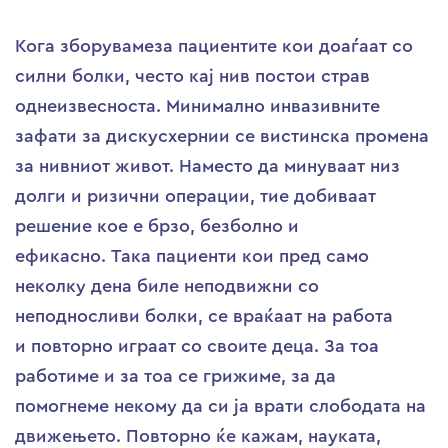
Кога зборувамеза пациентите кои доаѓаат со
силни болки, често кај нив постои страв
однеизвесноста. Минимално инвазивните
зафати за дискусхернии се вистинска промена
за нивниот живот. Наместо да минуваат низ
долги и ризични операции, тие добиваат
решение кое е брзо, безболно и
ефикасно. Така пациенти кои пред само
неколку дена биле неподвижни со
неподносливи болки, се враќаат на работа
и повторно играат со своите деца. За тоа
работиме и за тоа се грижиме, за да
помогнеме некому да си ја врати слободата на
движењето. Повторно ќе кажам, науката,