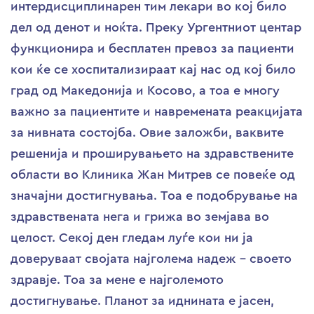
интердисциплинарен тим лекари во кој било
дел од денот и ноќта. Преку Ургентниот центар
функционира и бесплатен превоз за пациенти
кои ќе се хоспитализираат кај нас од кој било
град од Македонија и Косово, а тоа е многу
важно за пациентите и навремената реакцијата
за нивната состојба. Овие заложби, ваквите
решенија и проширувањето на здравствените
области во Клиника Жан Митрев се повеќе од
значајни достигнувања. Тоа е подобрување на
здравствената нега и грижа во земјава во
целост. Секој ден гледам луѓе кои ни ја
доверуваат својата најголема надеж – своето
здравје. Тоа за мене е најголемото
достигнување. Планот за иднината е јасен,