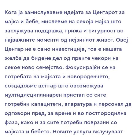
Кога ја замислувавме идејата за Центарот за
мајка и бебе, мислевме на секоја мајка што
заслужува поддршка, грижа и сигурност во
најважните моменти од нејзиниот живот. Овој
Центар не е само инвестиција, тоа е нашата
желба да бидеме дел од првите чекори на
секое ново семејство. Фокусирајќи се на
потребата на мајката и новороденчето,
создадовме центар што овозможува
мултидисциплинарен пристап со сите
потребни капацитети, апаратура и персонал да
одговори пред, за време и во постпородилна
фаза, како и за сите потреби поврзани со
мајката и бебето. Новите услуги вклучуваат