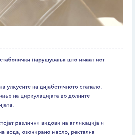
метаболички нарушувања што имаат ист
на улкусите на дијабетичното стапало,
вање на циркулацијата во долните
јата.
тојат различни видови на апликација и
на вода, озонирано масло, ректална