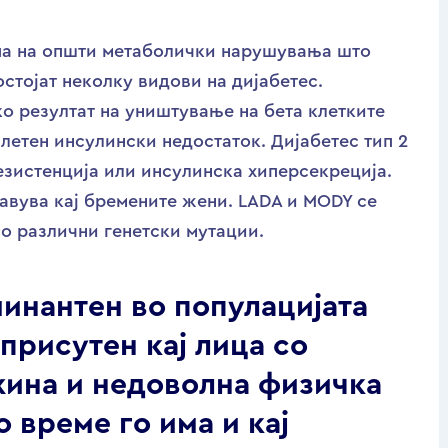
па на општи метаболички нарушувања што
стојат неколку видови на дијабетес.
ако резултат на уништување на бета клетките
летен инсулински недостаток. Дијабетес тип 2
резистенција или инсулинска хиперсекреција.
 јавува кај бремените жени. LADA и MODY се
со различни генетски мутации.
минантен во популацијата
 присутен кај лица со
жина и недоволна физичка
о време го има и кај