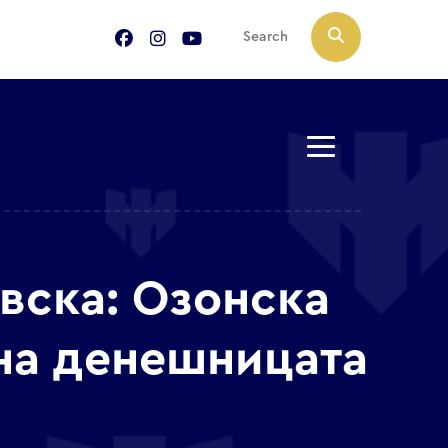
овска: Озонска
 на денешницата