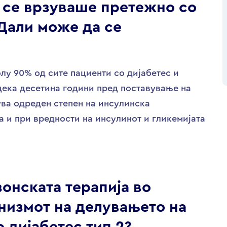
 се врзуваше претежно со
 Дали може да се
лу 90% од сите пациенти со дијабетес и
дека десетина години пред поставување на
вува одреден степен на инсулинска
а и при вредности на инсулинот и гликемијата
онската терапија во
анизмот на делувањето на