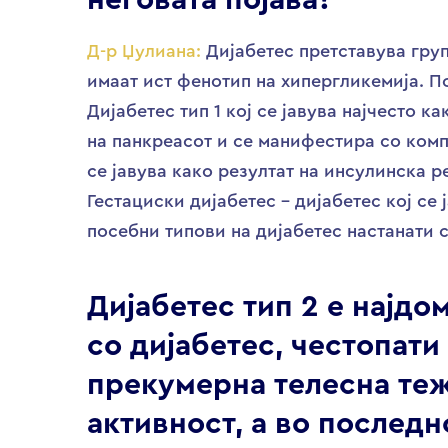
неговата појава?
Д-р Џулиана:
Дијабетес претставува гру
имаат ист фенотип на хипергликемија. По
Дијабетес тип 1 кој се јавува најчесто к
на панкреасот и се манифестира со комп
се јавува како резултат на инсулинска 
Гестациски дијабетес – дијабетес кој се
посебни типови на дијабетес настанати 
Дијабетес тип 2 е најдо
со дијабетес, честопати
прекумерна телесна те
активност, а во последн