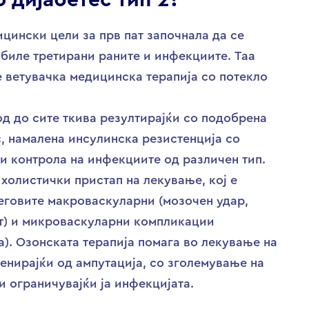
о дијабетес тип 2?
ицински цели за прв пат започнала да се
 биле третирани раните и инфекциите. Таа
е ветувачка медицинска терапија со потекло
од до сите ткива резултирајќи со подобрена
, намалена инсулинска резистенција со
и контрола на инфекциите од различен тип.
 холистички пристап на лекување, кој е
неговите макроваскуларни (мозочен удар,
т) и микроваскуларни компликации
а). Озонската терапија помага во лекување на
венирајќи од ампутација, со зголемување на
и ограничувајќи ја инфекцијата.