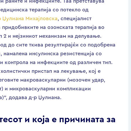
ни раните и инфекциите. Таа претставува
медицинска терапија со потекло од
р Џулиана Михајловска
, специјалист
 придобивките на озонската терапија во
п 2 и нејзиниот механизам на делување.
род до сите ткива резултирајќи со подобрена
, намалена инсулинска резистенција со
и контрола на инфекциите од различен тип.
 холистички пристап на лекување, кој е
неговите макроваскуларни (мозочен удар,
т) и микроваскуларни компликации
а)“, додава д-р Џулиана.
есот и која е причината за