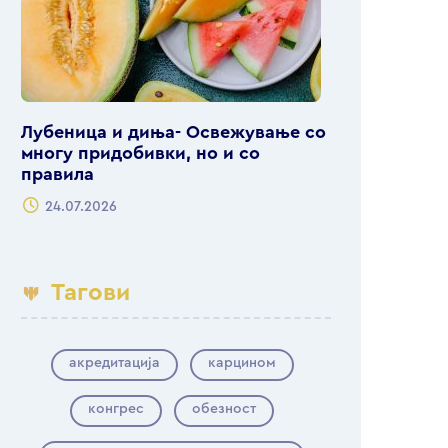
Лубеница и диња- Освежување со
многу придобивки, но и со
правила
24.07.2026
Тагови
акредитација
карцином
конгрес
обезност