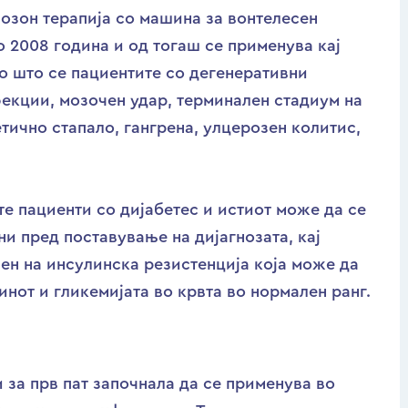
 озон терапија со машина за вонтелесен
во 2008 година и од тогаш се применува кај
ко што се пациентите со дегенеративни
екции, мозочен удар, терминален стадиум на
тично стапало, гангрена, улцерозен колитис,
те пациенти со дијабетес и истиот може да се
ни пред поставување на дијагнозата, кај
пен на инсулинска резистенција која може да
нот и гликемијата во крвта во нормален ранг.
 за прв пат започнала да се применува во