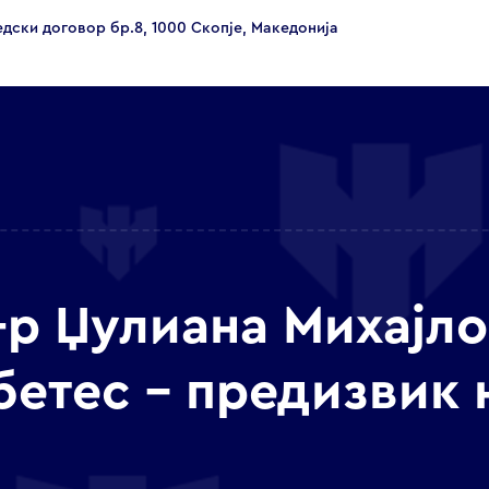
едски договор бр.8, 1000 Скопје, Македонија
-р Џулиана Михајл
абетес – предизвик