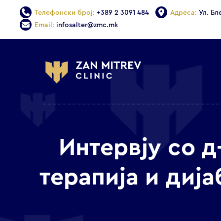
Телефонски број:
+389 2 3091 484
Адреса:
Ул. Бл
Email:
infosalter@zmc.mk
Интервју со д
терапија и диј