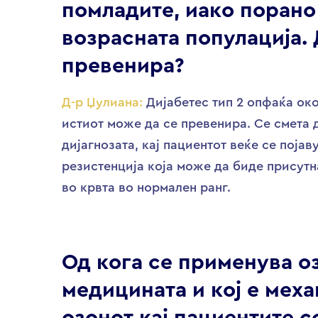
помладите, иако порано
возрасната популација.
превенира?
Д-р Џулиана:
Дијабетес тип 2 опфаќа око
истиот може да се превенира. Се смета 
дијагнозата, кај пациентот веќе се поја
резистенција која може да биде присутн
во крвта во нормален ранг.
Од кога се применува оз
медицината и кој е мех