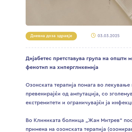
Дневна доза здравје
03.03.2025
Дијабетес претставува група на општи 
фенотип на хипергликемија
Озонската терапија помага во лекување 
превенирајќи од ампутација, со зголему
екстремитети и ограничувајќи ја инфекци
Во Клиниката болница „Жан Митрев“ пос
примена на озонската терапија (озонира