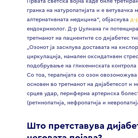
Првата светска војна каде биле третира
гранка на натуропатијата и е ветувачка 
алтернативната медицина“, објаснува
д-
ендокринолог. Д-р Џулиана ги потенцира
третманот на пациентите со дијабетес ти
„Озонот ја засилува доставата на кисло
циркулација, намален оксидативен стрес
подобрување на гликемиската контрола 
Со тоа, терапијата со озон овозоможува
основен во третманот на дијабетесот и 
срцев удар, периферна артериска болес
(ретинопатија, нефропатија и невропатиј
Што претставува дијабет