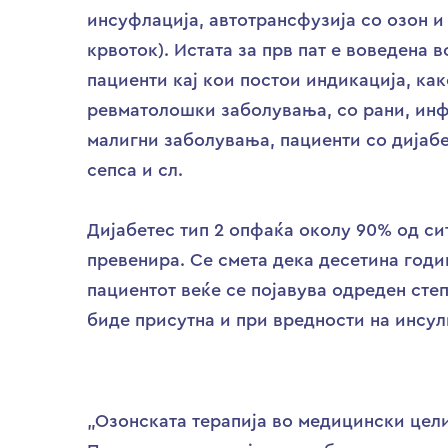
инсуфлација, автотрансфузија со озон и
крвоток). Истата за прв пат е воведена 
пациенти кај кои постои индикација, ка
ревматолошки заболувања, со рани, инф
малигни заболувања, пациенти со дијабе
сепса и сл.
Дијабетес тип 2 опфаќа околу 90% од си
превенира. Се смета дека десетина годи
пациентот веќе се појавува одреден сте
биде присутна и при вредности на инсули
„Озонската терапија во медицински цели