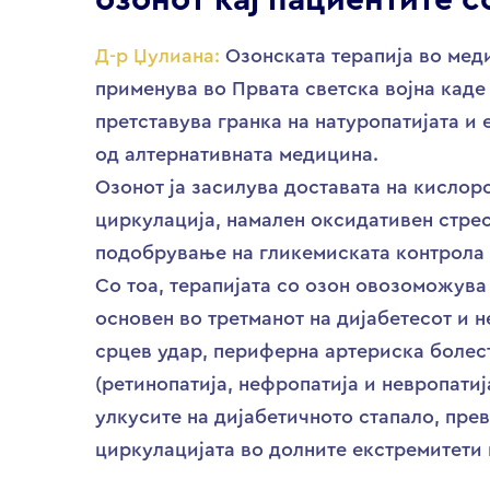
озонот кај пациентите с
Д-р Џулиана:
Озонската терапија во мед
применува во Првата светска војна каде
претставува гранка на натуропатијата и 
од алтернативната медицина.
Озонот ја засилува доставата на кислор
циркулација, намален оксидативен стрес
подобрување на гликемиската контрола 
Со тоа, терапијата со озон овозоможува
основен во третманот на дијабетесот и 
срцев удар, периферна артериска болес
(ретинопатија, нефропатија и невропатиј
улкусите на дијабетичното стапало, пре
циркулацијата во долните екстремитети 