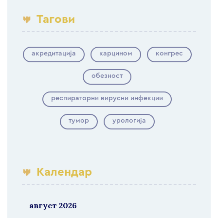
Тагови
акредитација
карцином
конгрес
обезност
респираторни вирусни инфекции
тумор
урологија
Календар
август 2026