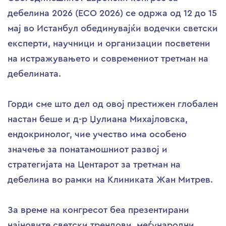
дебелина 2026 (ECO 2026) се одржа од 12 до 15
мај во Истанбул обединувајќи водечки светски
експерти, научници и организации посветени
на истражувањето и современиот третман на
дебелината.
Горди сме што дел од овој престижен глобален
настан беше и д-р Џулиана Михајловска,
ендокринолог, чие учество има особено
значење за понатамошниот развој и
стратегијата на Центарот за третман на
дебелина во рамки на Клиниката Жан Митрев.
За време на конгресот беа презентирани
најновите светски трендови, меѓународни