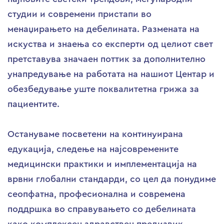
студии и современи пристапи во
менаџирањето на дебелината. Размената на
искуства и знаења со експерти од целиот свет
претставува значаен поттик за дополнително
унапредување на работата на нашиот Центар и
обезбедување уште поквалитетна грижа за
пациентите.
Остануваме посветени на континуирана
едукација, следење на најсовремените
медицински практики и имплементација на
врвни глобални стандарди, со цел да понудиме
сеопфатна, професионална и современа
поддршка во справувањето со дебелината
како комплексен здравствен предизвик.