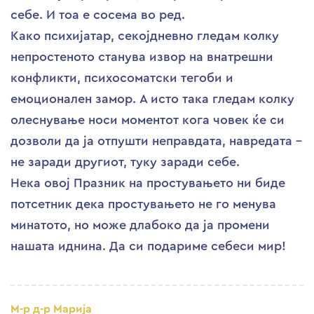
себе. И тоа е сосема во ред.
Како психијатар, секојдневно гледам колку
непростеното станува извор на внатрешни
конфликти, психосоматски тегоби и
емоционален замор. А исто така гледам колку
олеснување носи моментот кога човек ќе си
дозволи да ја отпушти неправдата, навредата –
не заради другиот, туку заради себе.
Нека овој Празник на простувањето ни биде
потсетник дека простувањето не го менува
минатото, но може длабоко да ја промени
нашата иднина. Да си подариме себеси мир!
М-р д-р Марија