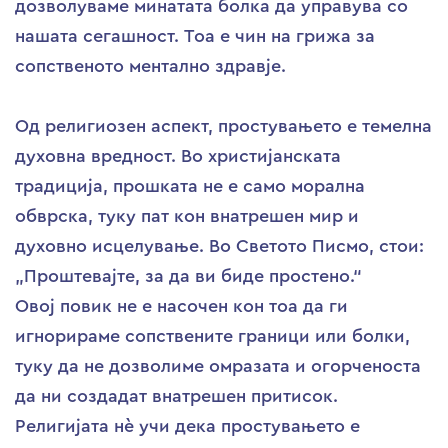
дозволуваме минатата болка да управува со
нашата сегашност. Тоа е чин на грижа за
сопственото ментално здравје.
Од религиозен аспект, простувањето е темелна
духовна вредност. Во христијанската
традиција, прошката не е само морална
обврска, туку пат кон внатрешен мир и
духовно исцелување. Во Светото Писмо, стои:
„Проштевајте, за да ви биде простено.“
Овој повик не е насочен кон тоа да ги
игнорираме сопствените граници или болки,
туку да не дозволиме омразата и огорченоста
да ни создадат внатрешен притисок.
Религијата нè учи дека простувањето е