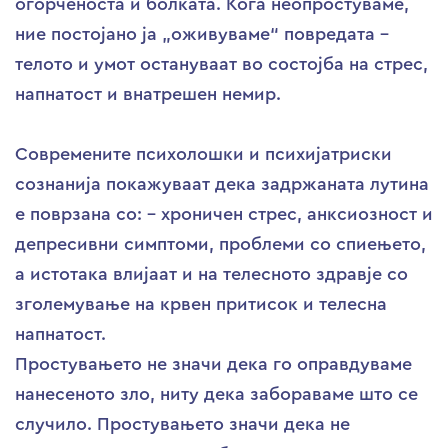
огорченоста и болката. Кога неопростуваме,
ние постојано ја „оживуваме“ повредата –
телото и умот остануваат во состојба на стрес,
напнатост и внатрешен немир.
Современите психолошки и психијатриски
сознанија покажуваат дека задржаната лутина
е поврзана со: – хроничен стрес, анксиозност и
депресивни симптоми, проблеми со спиењето,
а истотака влијаат и на телесното здравје со
зголемување на крвен притисок и телесна
напнатост.
Простувањето не значи дека го оправдуваме
нанесеното зло, ниту дека забораваме што се
случило. Простувањето значи дека не