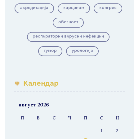
акредитација
карцином
конгрес
обезност
респираторни вирусни инфекции
тумор
урологија
Календар
август 2026
П
В
С
Ч
П
С
Н
1
2