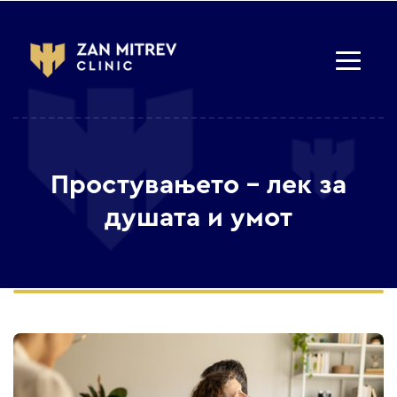
Простувањето – лек за
душата и умот