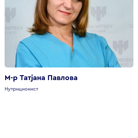
М-р Татјана Павлова
Нутриционист