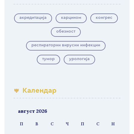
акредитација
карцином
конгрес
обезност
респираторни вирусни инфекции
тумор
урологија
Календар
август 2026
П
В
С
Ч
П
С
Н