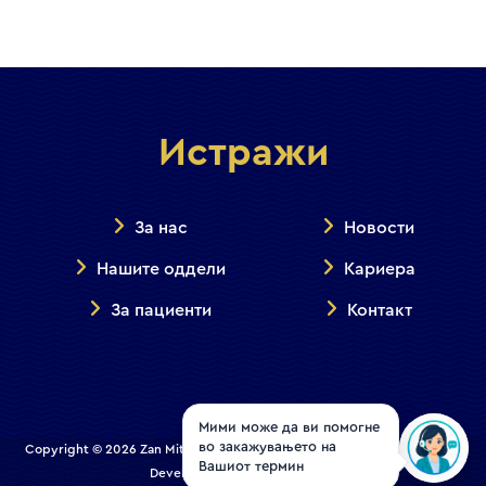
Истражи
За нас
Новости
Нашите оддели
Кариера
За пациенти
Контакт
Мими може да ви помогне
во закажувањето на
Copyright © 2026 Zan Mitrev Clinic | All Rights Reserved. Designed and
Вашиот термин
Developed by
Creative House
.