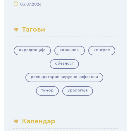
03.07.2026
Тагови
акредитација
карцином
конгрес
обезност
респираторни вирусни инфекции
тумор
урологија
Календар