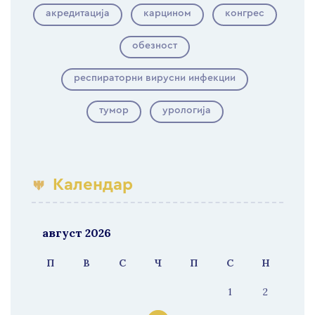
акредитација
карцином
конгрес
обезност
респираторни вирусни инфекции
тумор
урологија
Календар
август 2026
П
В
С
Ч
П
С
Н
1
2