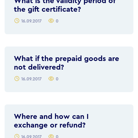
What is the validity period of
the gift certificate?
16.09.2017
0
What if the prepaid goods are
not delivered?
16.09.2017
0
Where and how can I
exchange or refund?
16.09.2017
0