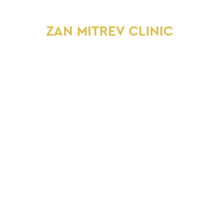
ZAN MITREV CLINIC
#THE NUMBER 1
HOSPITAL IN
MACEDONIA
PATIENT TRUST IS OUR
PRIORITY