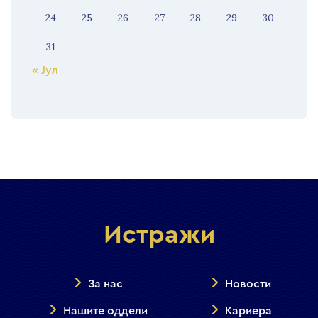
24
25
26
27
28
29
30
31
« Јул
Истражи
За нас
Новости
Нашите оддели
Кариера