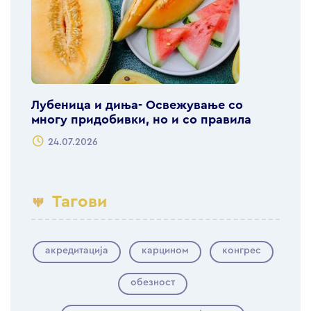
Лубеница и диња- Освежување со
многу придобивки, но и со правила
24.07.2026
Тагови
акредитација
карцином
конгрес
обезност