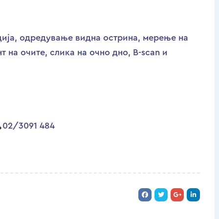
ија, одредување видна острина, мерење на
т на очите, слика на очно дно, B-scan и
02/3091 484