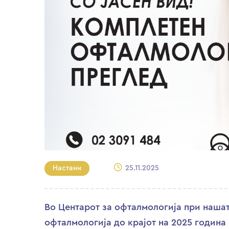
Настани
25.11.2025
Во Центарот за офталмологија при наша
офталмологија до крајот на 2025 годин