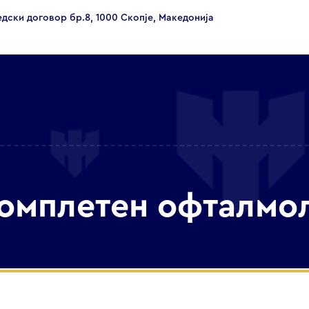
едски договор бр.8, 1000 Скопје, Македонија
 комплетен офталмо