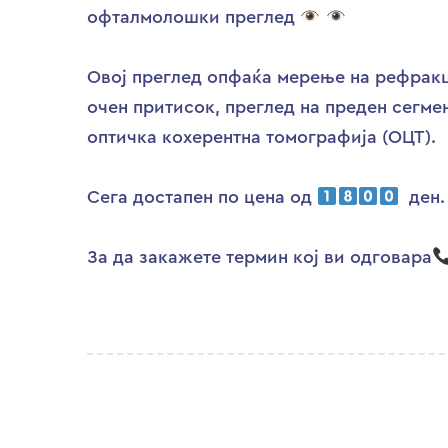
офталмолошки преглед
Овој преглед опфаќа мерење на рефракц
очен притисок, преглед на преден сегмен
оптичка кохерентна томографија (OЦТ).
Сега достапен по цена од
ден.
За да закажете термин кој ви одговара