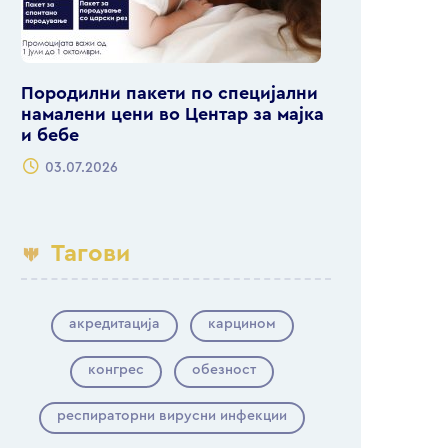
Породилни пакети по специјални
намалени цени во Центар за мајка
и бебе
03.07.2026
Тагови
акредитација
карцином
конгрес
обезност
респираторни вирусни инфекции