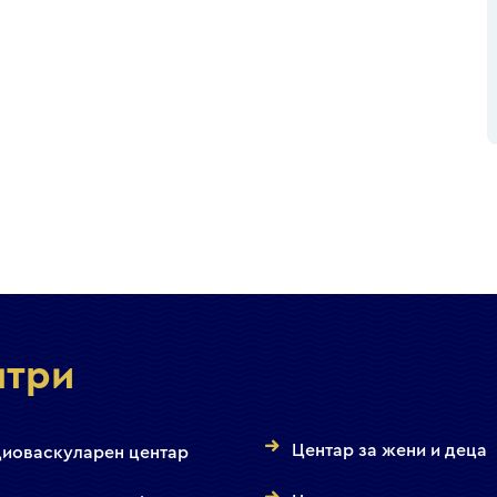
нтри
Центар за жени и деца
иоваскуларен центар