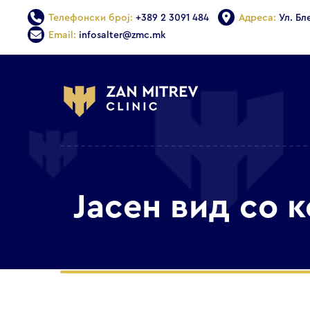
Телефонски број:
+389 2 3091 484
Адреса:
Ул. Бл
Email:
infosalter@zmc.mk
Јасен вид со