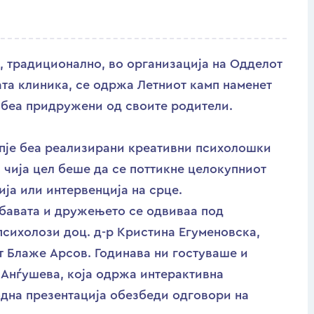
д, традиционално, во организација на Одделот
ата клиника, се одржа Летниот камп наменет
 беа придружени од своите родители.
опје беа реализирани креативни психолошки
чија цел беше да се поттикне целокупниот
ија или интервенција на срце.
абавата и дружењето се одвиваа под
психолози доц. д-р Кристина Егуменовска,
 Блаже Арсов. Годинава ни гостуваше и
 Анѓушева, која одржа интерактивна
одна презентација обезбеди одговори на