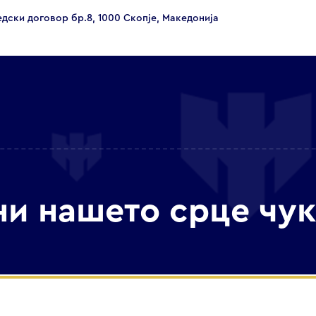
едски договор бр.8, 1000 Скопје, Македонија
ни нашето срце чук