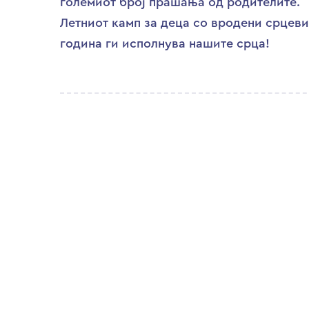
големиот број прашања од родителите.
Летниот камп за деца со вродени срце
година ги исполнува нашите срца!