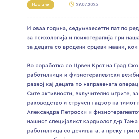
Настани
29.07.2025
И оваа година, седумнаесетти пат по ре
за психологија и психотерапија при наш
за децата со вродени срцеви маани, кои
Во соработка со Црвен Крст на Град Ск
работилници и физиотерапевтски вежби 
развој кај децата по направената операц
Сите активности, вклучително игрите, з
раководство и стручен надзор на тимот 
Александра Петроски и физиотерапевтот
нашиот специјалист кардиолог д-р Тања
работилница со дечињата, а преку приг