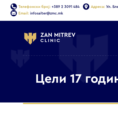
Телефонски број:
+389 2 3091 484
Адреса:
Ул. Бл
Email:
infosalter@zmc.mk
Цели 17 годи