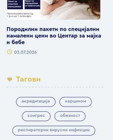
Породилни пакети по специјални
намалени цени во Центар за мајка
и бебе
03.07.2026
Тагови
акредитација
карцином
конгрес
обезност
респираторни вирусни инфекции