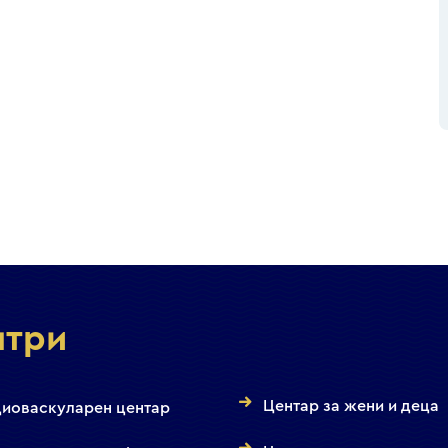
нтри
Центар за жени и деца
иоваскуларен центар