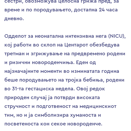
сестри, овозможува целосна грижа пред, за
време и по породувањето, достапна 24 часа
дневно.
Одделот за неонатална интензивна нега (NICU),
кој работи во склоп на Центарот обезбедува
третман и згрижување на предвремено родени
и ризични новороденчиња. Еден од
најзначајните моменти во изминатата година
беше породувањето на тројка бебиња, родени
во 31-та гестациска недела. Овој редок
природен случај ја потврди високата
стручност и подготвеност на медицинскиот
тим, но и ја симболизира хуманоста и
посветеноста кон секое новороденче.