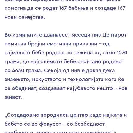
помогна да се родат 167 бебиња и создаде 167
нови семејства.
Во изминатите дванаесет месеци низ Центарот
поминаа бројни емотивни приказни – од
најмалото бебе родено со тежина од само 1270
грама, до најголемото бебе спонтано родено
со 4630 грама. Секоја од нив е доказ дека
знаењето, искуството и технологијата кога ќе
се обединат, создаваат најубавото нешто – нов
живот.
„Создадовме породилен центар каде мајката и
бебето се во фокусот – со безбедност,
удобност и топлина што секое семејство ја