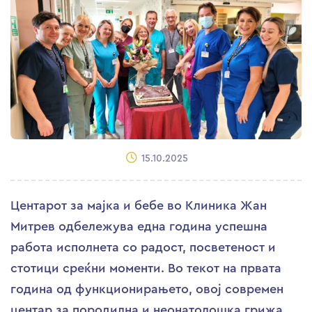
15.10.2025
Центарот за мајка и бебе во Клиника Жан
Митрев одбележува една година успешна
работа исполнета со радост, посветеност и
стотици среќни моменти. Во текот на првата
година од функционирањето, овој современ
центар за породилна и неонатолошка грижа