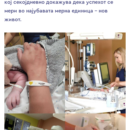
кој секојдневно докажува дека успехот се
мери во најубавата мерна единица – нов
живот.