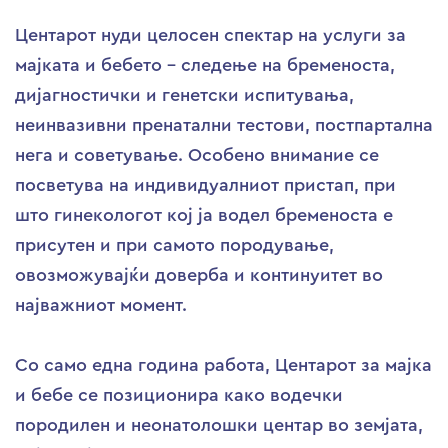
Центарот нуди целосен спектар на услуги за
мајката и бебето – следење на бременоста,
дијагностички и генетски испитувања,
неинвазивни пренатални тестови, постпартална
нега и советување. Особено внимание се
посветува на индивидуалниот пристап, при
што гинекологот кој ја водел бременоста е
присутен и при самото породување,
овозможувајќи доверба и континуитет во
најважниот момент.
Со само една година работа, Центарот за мајка
и бебе се позиционира како водечки
породилен и неонатолошки центар во земјата,