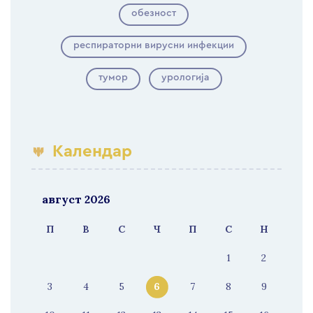
обезност
респираторни вирусни инфекции
тумор
урологија
Календар
август 2026
П
В
С
Ч
П
С
Н
1
2
3
4
5
6
7
8
9