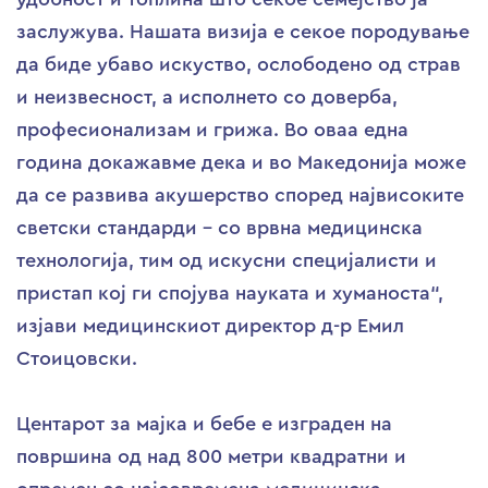
заслужува. Нашата визија е секое породување
да биде убаво искуство, ослободено од страв
и неизвесност, а исполнето со доверба,
професионализам и грижа. Во оваа една
година докажавме дека и во Македонија може
да се развива акушерство според највисоките
светски стандарди – со врвна медицинска
технологија, тим од искусни специјалисти и
пристап кој ги спојува науката и хуманоста“,
изјави медицинскиот директор д-р Емил
Стоицовски.
Центарот за мајка и бебе е изграден на
површина од над 800 метри квадратни и