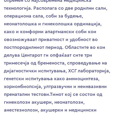
опремен со најсовремена медицинска
технологија. Располага со две родилни сали,
операциона сала, соби за будење,
неонатолошка и гинеколошка ординација,
како и комфорни апартмански соби кои
овозможуваат приватност и удобност во
постпородилниот период. Областите во кои
делува Центарот ги опфаќаат сите три
тримесечја од бременоста, спроведување на
дијагностички испитувања, ХСГ лабораторија,
генетски испитувања како амниоцинтеза,
хорионбиопсија, ултразвучни и неинвазивни
пренатални тестови.Тимот кој се состои од
гинеколози акушери, неонатолози,
анестезиолози, акушерки и медицински