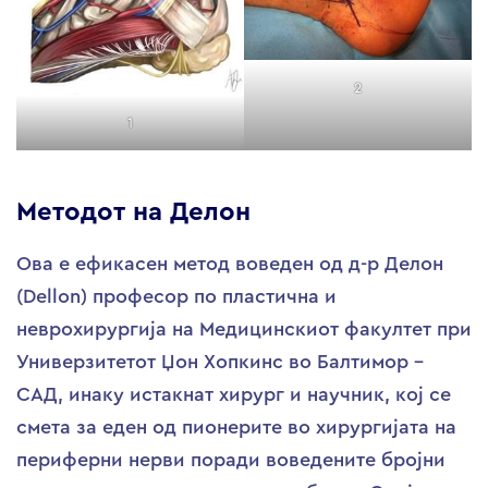
2
1
Методот на Делон
Ова е ефикасен метод воведен од д-р Делон
(Dellon) професор по пластична и
неврохирургија на Медицинскиот факултет при
Универзитетот Џон Хопкинс во Балтимор –
САД, инаку истакнат хирург и научник, кој се
смета за еден од пионерите во хирургијата на
периферни нерви поради воведените бројни