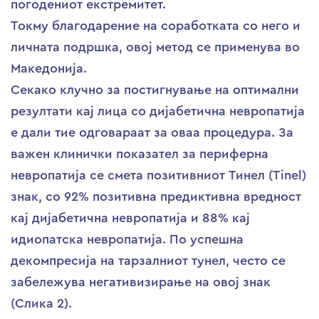
погодениот екстремитет.
Токму благодарение на соработката со него и
личната подршка, овој метод се применува во
Македонија.
Секако клучно за постигнување на оптимални
резултати кај лица со дијабетична невропатија
е дали тие одговараат за оваа процедура. За
важен клинички показател за периферна
невропатија се смета позитивниот Тинел (Tinel)
знак, со 92% позитивна предиктивна вредност
кај дијабетична невропатија и 88% кај
идиопатска невропатија. По успешна
декомпресија на тарзалниот тунел, често се
забележува негативизирање на овој знак
(Слика 2).