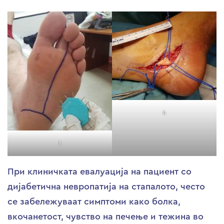
4
3
При клиничката евалуација на пациент со
дијабетична невропатија на стапалото, често
се забележуваат симптоми како болка,
вкочанетост, чувство на печење и тежина во