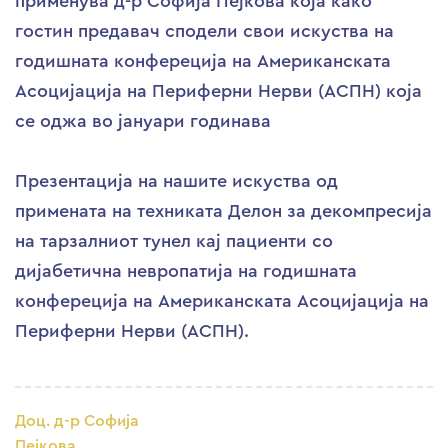
применува д-р Софија Пејкова која како
гостин предавач сподели свои искуства на
годишната конфереција на Американската
Асоцијација на Периферни Нерви (АСПН) која
се оджа во јануари годинава
Презентација на нашите искуства од
примената на техниката Делон за декомпресија
на тарзалниот тунел кај пациенти со
дијабетична невропатија на годишната
конфереција на Американската Асоцијација на
Периферни Нерви (АСПН).
Доц. д-р Софија
Пејкова