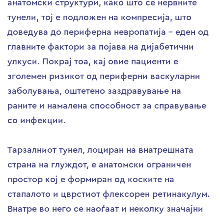
анатомски структури, како што се нервните
тунели, тој е подложен на компресија, што
доведува до периферна невропатија – еден од
главните фактори за појава на дијабетични
улкуси. Покрај тоа, кај овие пациенти е
зголемен ризикот од периферни васкуларни
заболувања, оштетено заздравување на
раните и намалена способност за справување
со инфекции.
Тарзалниот тунел, лоциран на внатрешната
страна на глуждот, е анатомски ограничен
простор кој е формиран од коските на
стапалото и цврстиот флексорен ретинакулум.
Внатре во него се наоѓаат и неколку значајни