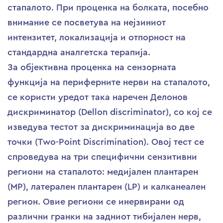
стапалото. При проценка на болката, посебно
внимание се посветува на нејзиниот
интензитет, локализација и отпорност на
стандардна аналгетска терапија.
За објективна проценка на сензорната
функција на периферните нерви на стапалото,
се користи уредот така наречен Делонов
дискриминатор (Dellon discriminator), со кој се
изведува тестот за дискриминација во две
точки (Two-Point Discrimination). Овој тест се
спроведува на три специфични сензитивни
региони на стапалото: медијален плантарен
(MP), латерален плантарен (LP) и калканеален
регион. Овие региони се инервирани од
различни гранки на задниот тибијален нерв,