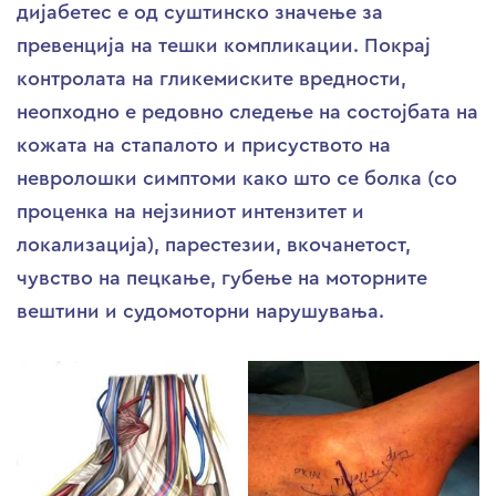
дијабетес е од суштинско значење за
превенција на тешки компликации. Покрај
контролата на гликемиските вредности,
неопходно е редовно следење на состојбата на
кожата на стапалото и присуството на
невролошки симптоми како што се болка (со
проценка на нејзиниот интензитет и
локализација), парестезии, вкочанетост,
чувство на пецкање, губење на моторните
вештини и судомоторни нарушувања.