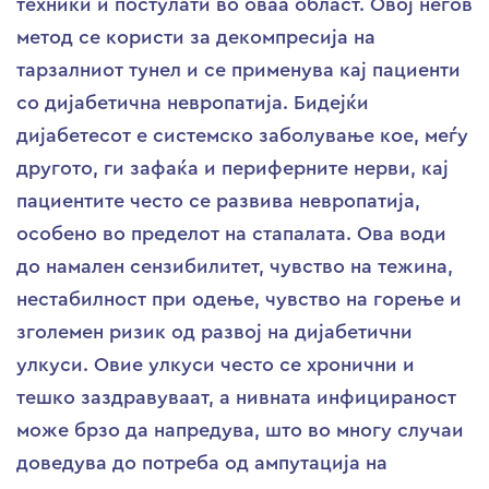
техники и постулати во оваа област. Овој негов
метод се користи за декомпресија на
тарзалниот тунел и се применува кај пациенти
со дијабетична невропатија. Бидејќи
дијабетесот е системско заболување кое, меѓу
другото, ги зафаќа и периферните нерви, кај
пациентите често се развива невропатија,
особено во пределот на стапалата. Ова води
до намален сензибилитет, чувство на тежина,
нестабилност при одење, чувство на горење и
зголемен ризик од развој на дијабетични
улкуси. Овие улкуси често се хронични и
тешко заздравуваат, а нивната инфицираност
може брзо да напредува, што во многу случаи
доведува до потреба од ампутација на