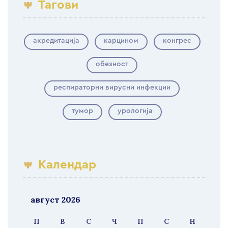
Тагови
акредитација
карцином
конгрес
обезност
респираторни вирусни инфекции
тумор
урологија
Календар
август 2026
П
В
С
Ч
П
С
Н