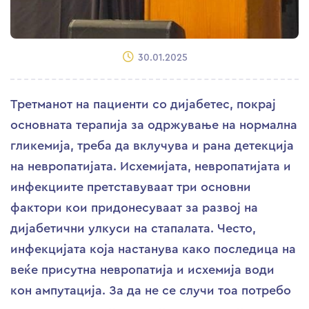
30.01.2025
Третманот на пациенти со дијабетес, покрај
основната терапија за одржување на нормална
гликемија, треба да вклучува и рана детекција
на невропатијата. Исхемијата, невропатијата и
инфекциите претставуваат три основни
фактори кои придонесуваат за развој на
дијабетични улкуси на стапалата. Често,
инфекцијата која настанува како последица на
веќе присутна невропатија и исхемија води
кон ампутација. За да не се случи тоа потребо