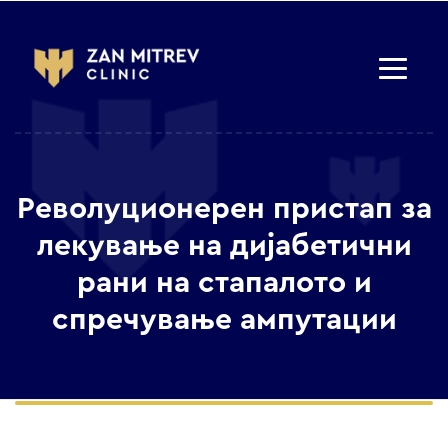
Револуционерен пристап за
лекување на дијабетични
рани на стaпалото и
спречување ампутации