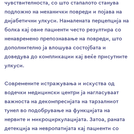
чувствителноста, со што стапалото станува
подложно на механички повреди и појава на
дијабетични улкуси. Намалената перцепција на
болка кај овие пациенти често резултира со
ненавремено препознавање на повреди, што
дополнително ја влошува состојбата и
доведува до компликации кај веќе присутните
улкуси.
Современите истражувања и искуства од
водечки медицински центри ја нагласуваат
важноста на декомпресијата на тарзалниот
тунел во подобрување на функцијата на
нервите и микроциркулацијата. Затоа, раната
детекција на невропатијата кај пациенти со