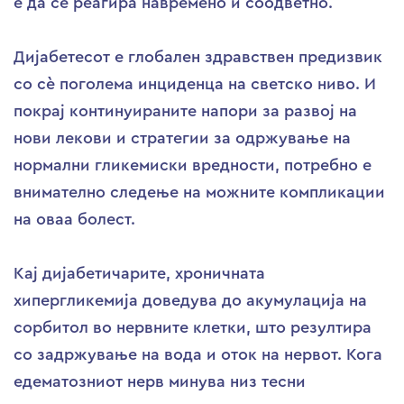
е да се реагира навремено и соодветно.
Дијабетесот е глобален здравствен предизвик
со сè поголема инциденца на светско ниво. И
покрај континуираните напори за развој на
нови лекови и стратегии за одржување на
нормални гликемиски вредности, потребно е
внимателно следење на можните компликации
на оваа болест.
Кај дијабетичарите, хроничната
хипергликемија доведува до акумулација на
сорбитол во нервните клетки, што резултира
со задржување на вода и оток на нервот. Кога
едематозниот нерв минува низ тесни