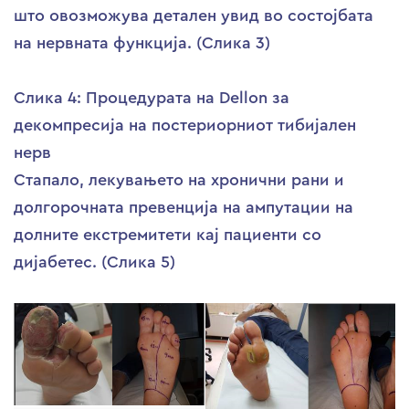
што овозможува детален увид во состојбата
на нервната функција. (Слика 3)
Слика 4: Процедурата на Dellon за
декомпресија на постериорниот тибијален
нерв
Стапало, лекувањето на хронични рани и
долгорочната превенција на ампутации на
долните екстремитети кај пациенти со
дијабетес. (Слика 5)