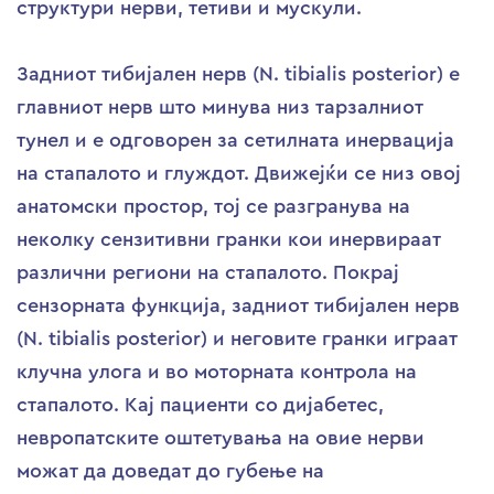
структури нерви, тетиви и мускули.
Задниот тибијален нерв (N. tibialis posterior) е
главниот нерв што минува низ тарзалниот
тунел и е одговорен за сетилната инервација
на стапалото и глуждот. Движејќи се низ овој
анатомски простор, тој се разгранува на
неколку сензитивни гранки кои инервираат
различни региони на стапалото. Покрај
сензорната функција, задниот тибијален нерв
(N. tibialis posterior) и неговите гранки играат
клучна улога и во моторната контрола на
стапалото. Кај пациенти со дијабетес,
невропатските оштетувања на овие нерви
можат да доведат до губење на