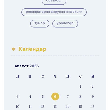
обезност
респираторни вирусни инфекции
тумор
урологија
Календар
август 2026
П
В
С
Ч
П
С
Н
1
2
3
4
5
6
7
8
9
10
11
12
13
14
15
16