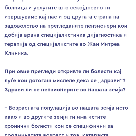
болница и услугите што секојдневно ги
извршуваме кај нас и од другата страна на
задоволство на прегледаните пензионери кои
добија врвна специјалистичка дијагностика и
терапија од специјалистите во Жан Митрев
Клиника.
При овие прегледи откривте ли болести кај
луѓе кои дотогаш мислеле дека се „здрави“?
Здрави ли се пензионерите во нашата земја?
– Возрасната популација во нашата земја исто
како и во другите земји ги има истите
хронични болести кои се специфични за
поодминатата возраст и тоа, катаракта,