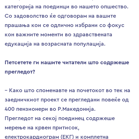
категорија на поединци во нашето опшество.
Со задоволство ќе одговорам на вашите
прашања кои се одлично избрани со фокус
кон важните моменти во здравствената
едукација на возрасната популација.
Петсетете ги нашите читатели што содржеше
прегледот?
– Како што споменавте на почетокот во тек на
заедничкиот проект се прегледани повеќе од
400 пензионери во Р.Македонија.
Прегледот на секој поединец содржеше
мерење на крвен притисок,
електрокардиограм (ЕКГ) и комплетна