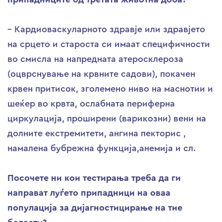
– Кардиоваскуларното здравје или здравјето
на срцето и староста си имаат специфичности
во смисла на напредната атеросклероза
(оцврснување на крвните садови), покачен
крвен притисок, зголемено ниво на маснотии и
шеќер во крвта, ослабната периферна
циркулација, проширени (варикозни) вени на
долните екстремитети, ангина пекторис ,
намалена бубрежна функција,анемија и сл.
Посочете ни кои тестирања треба да ги
направат луѓето припадници на оваа
популација за дијагностицирање на тие