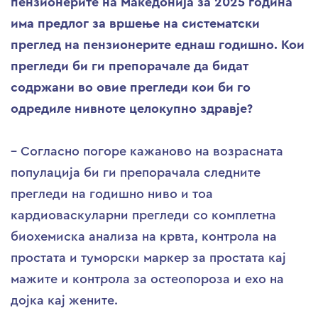
пензионерите на Македонија за 2025 година
има предлог за вршење на систематски
преглед на пензионерите еднаш годишно. Кои
прегледи би ги препорачале да бидат
содржани во овие прегледи кои би го
одредиле нивноте целокупно здравје?
– Согласно погоре кажаново на возрасната
популација би ги препорачала следните
прегледи на годишно ниво и тоа
кардиоваскуларни прегледи со комплетна
биохемиска анализа на крвта, контрола на
простата и туморски маркер за простата кај
мажите и контрола за остеопороза и ехо на
дојка кај жените.