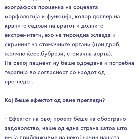
ехографска проценка на срцевата
морфологија и функција, колор доплер на
крвните садови на вратот и долните
екстремитети, ехо на тироидна жлезда и
скрининг на стомачните органи (црн дроб,
жолчно ќесе,бубрези, стомачна аорта).
На секој пациент му беше одредена и потребна
терапија во согласност со наодот од
прегледот.
Кој беше ефектот од овие прегледи?
– Ефектот на овој проект беше на обострано
задоволство, наше од една страна затоа што
им ја приближивме на некој начин нашата