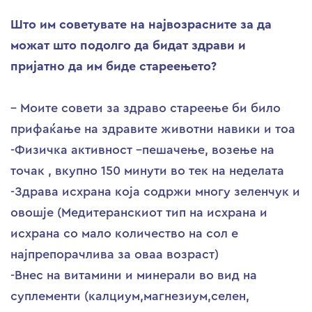
Што им советувате на највозрасните за да
можат што подолго да бидат здрави и
пријатно да им биде стареењето?
– Моите совети за здраво стареење би било
прифаќање на здравите животни навики и тоа
-Физичка активност –пешачење, возење на
точак , вкупно 150 минути во тек на неделата
-Здрава исхрана која содржи многу зеленчук и
овошје (Медитеранскиот тип на исхрана и
исхрана со мало количество на сол е
најпрепорачлива за оваа возраст)
-Внес на витамини и минерали во вид на
суплементи (калциум,магнезиум,селен,