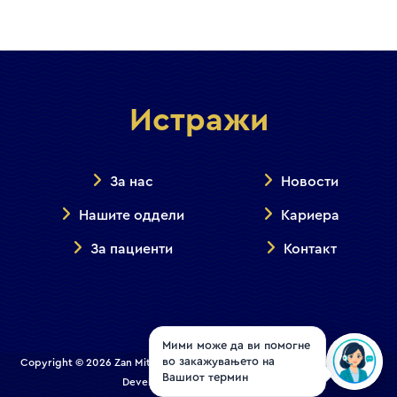
Истражи
За нас
Новости
Нашите оддели
Кариера
За пациенти
Контакт
Мими може да ви помогне
во закажувањето на
Copyright © 2026 Zan Mitrev Clinic | All Rights Reserved. Designed and
Вашиот термин
Developed by
Creative House
.