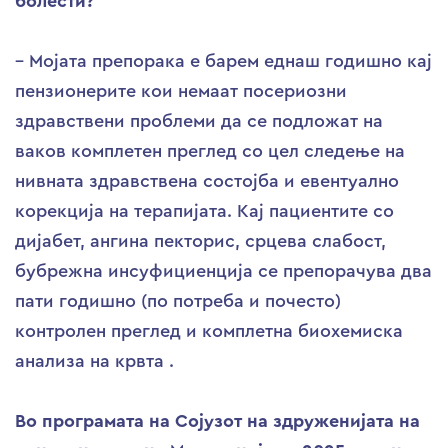
болести?
– Мојата препорака е барем еднаш годишно кај
пензионерите кои немаат посериозни
здравствени проблеми да се подложат на
ваков комплетен преглед со цел следење на
нивната здравствена состојба и евентуално
корекција на терапијата. Кај пациентите со
дијабет, ангина пекторис, срцева слабост,
бубрежна инсуфициенција се препорачува два
пати годишно (по потреба и почесто)
контролен преглед и комплетна биохемиска
анализа на крвта .
Во програмата на Сојузот на здруженијата на