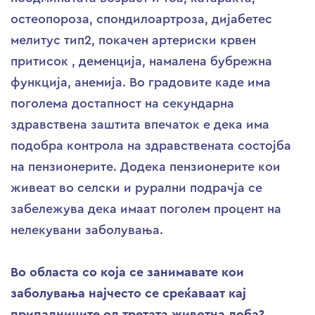
остеопороза, спондилоартроза, дијабетес
мелитус тип2, покачен артериски крвен
притисок , деменција, намалена бубрежна
функција, анемија. Во градовите каде има
поголема достапност на секундарна
здравствена заштита впечаток е дека има
подобра контрола на здравствената состојба
на пензионерите. Додека пензионерите кои
живеат во селски и рурални подрачја се
забележува дека имаат поголем процент на
нелекувани заболувања.
Во областа со која се занимавате кои
заболувања најчесто се среќаваат кај
припадниците од третата животна доба?