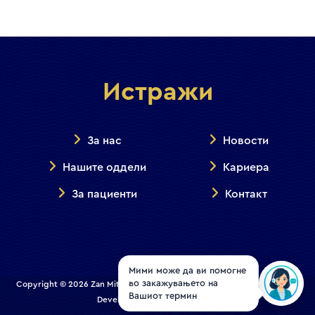
Истражи
За нас
Новости
Нашите оддели
Кариера
За пациенти
Контакт
Мими може да ви помогне
во закажувањето на
Copyright © 2026 Zan Mitrev Clinic | All Rights Reserved. Designed and
Вашиот термин
Developed by
Creative House
.