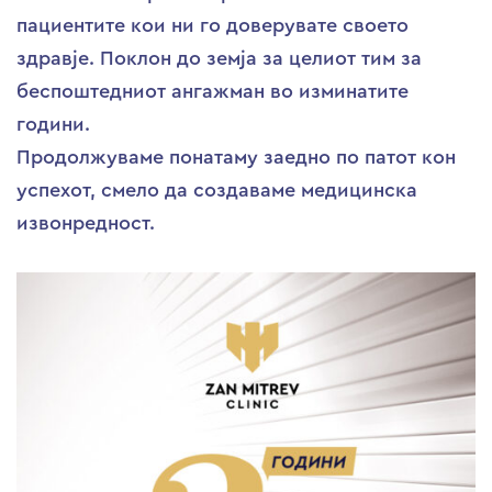
пациентите кои ни го доверувате своето
здрaвје. Поклон до земја за целиот тим за
беспоштедниот ангажман во изминатите
години.
Продолжуваме понатаму заедно по патот кон
успехот, смело да создаваме медицинска
извонредност.