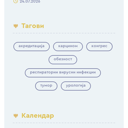
24.07.2026
Тагови
акредитација
карцином
конгрес
обезност
респираторни вирусни инфекции
тумор
урологија
Календар