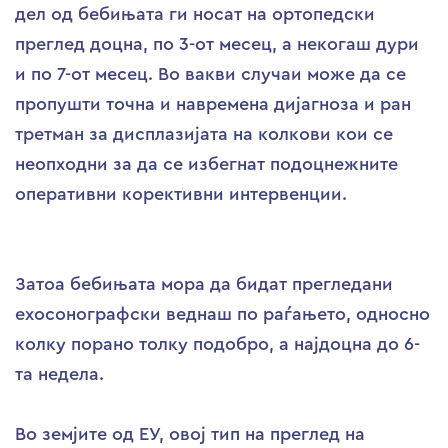
дел од бебињата ги носат на ортопедски
преглед доцна, по 3-от месец, а некогаш дури
и по 7-от месец. Во вакви случаи може да се
пропушти точна и навремена дијагноза и ран
третман за дисплазијата на колкови кои се
неопходни за да се избегнат подоцнежните
оперативни корективни интервенции.
Затоа бебињата мора да бидат прегледани
ехосонографски веднаш по раѓањето, односно
колку порано толку подобро, а најдоцна до 6-
та недела.
Во земјите од ЕУ, овој тип на преглед на