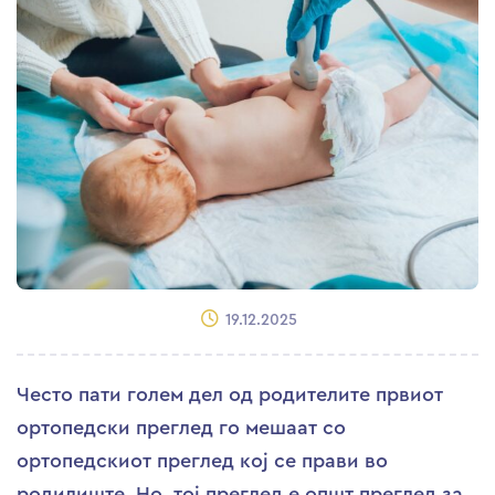
19.12.2025
Често пати голем дел од родителите првиот
ортопедски преглед го мешаат со
ортопедскиот преглед кој се прави во
родилиште. Но, тој преглед е општ преглед за