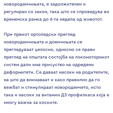
новороденчињата, е задолжителен и
регулиран со закон, така што се спроведува во
временска рамка до 6-та недела од животот.
При првиот ортопедски преглед
новороденчињата и доенчињата се
прегледуваат целосно, односно се прави
преглед на општата состојба на локомоторниот
систем дали има присуство на одредени
деформитети. Се даваат насоки на родителите,
на што да внимаваат и како правилно да го
вежбат и стимулираат новороденчето, исто
така и насоки за витамин Д3 профилкаса која е
многу важна за коските.