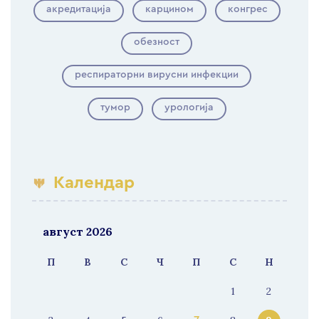
акредитација
карцином
конгрес
обезност
респираторни вирусни инфекции
тумор
урологија
Календар
август 2026
П
В
С
Ч
П
С
Н
1
2