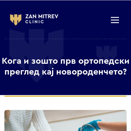
Кога и зошто прв ортопедски
преглед кај новороденчето?