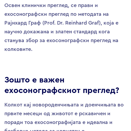
Освен клинички преглед, се прави и
ехосонографски преглед по методата на
Рајнхард Граф (Prof. Dr. Reinhard Graf), која е
научно докажана и златен стандард кога
станува збор за ехосонографски преглед на
колковите.
Зошто е важен
ехосонографскиот преглед?
Колкот кај новороденчињата и доенчињата во
првите месеци од животот е рскавичен и
поради тоа ехосонографијата е идеална и