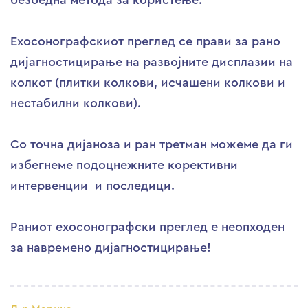
безбедна метода за користење.
Ехосонографскиот преглед се прави за рано
дијагностицирање на развојните дисплазии на
колкот (плитки колкови, исчашени колкови и
нестабилни колкови).
Со точна дијаноза и ран третман можеме да ги
избегнеме подоцнежните корективни
интервенции и последици.
Раниот ехосонографски преглед е неопходен
за навремено дијагностицирање!