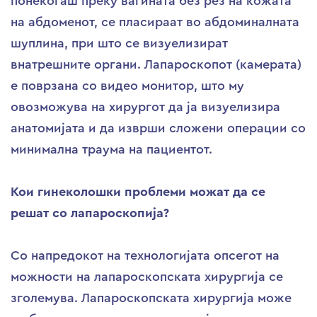
понекогаш преку вагината без рез на кожата
на абдоменот, се пласираат во абдоминалната
шуплина, при што се визуелизират
внатрешните органи. Лапароскопот (камерата)
е поврзана со видео монитор, што му
овозможува на хирургот да ја визуелизира
анатомијата и да изврши сложени операции со
минимална траума на пациентот.
Кои гинеколошки проблеми можат да се
решат со лапароскопија?
Со напредокот на технологијата опсегот на
можности на лапароскопската хирургија се
зголемува. Лапароскопската хирургија може