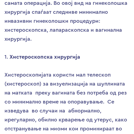
самата операција. Во овој вид на гинеколошка
хирургија спаѓаат следниве минимално
инвазивни гинеколошки процедури:
хистероскопска, лапараскопска и вагинална
хирургија.
1.
Хистероскопска хирургија
Хистероскопијата користи мал телескоп
(хистероскоп) за визуелизација на шуплината
на матката преку вагината без потреба од рез
со минимално време на опоравување. Се
изведува во случаи на абнормално,
ирегуларно, обилно крварење од утерус, како
отстранување на миоми кои проминираат во