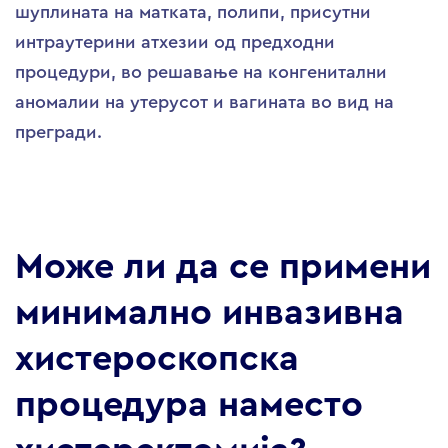
шуплината на матката, полипи, присутни
интраутерини атхезии од предходни
процедури, во решавање на конгенитални
аномалии на утерусот и вагината во вид на
прегради.
Може ли да се
примени
минимално инвазивна
хистероскопска
процедура наместо