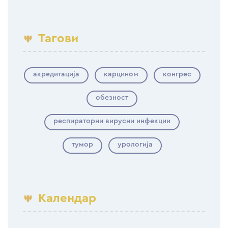
Тагови
акредитација
карцином
конгрес
обезност
респираторни вирусни инфекции
тумор
урологија
Календар