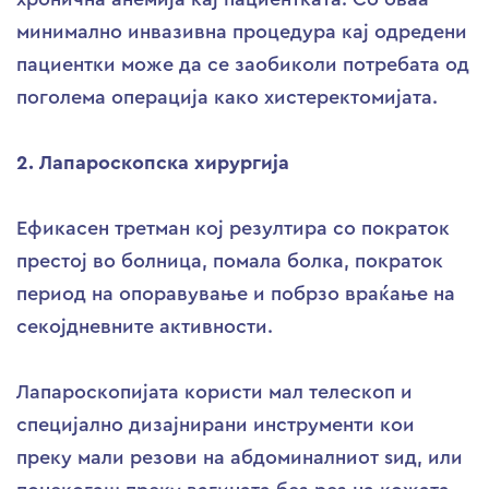
минимално инвазивна процедура кај одредени
пациентки може да се заобиколи потребата од
поголема операција како хистеректомијата.
2. Лапароскопска хирургија
Ефикасен третман кој резултира со пократок
престој во болница, помала болка, пократок
период на опоравување и побрзо враќање на
секојдневните активности.
Лапароскопијата користи мал телескоп и
специјално дизајнирани инструменти кои
преку мали резови на абдоминалниот ѕид, или