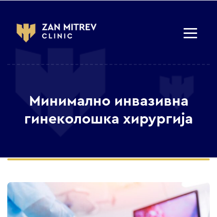
Mинимално инвазивна
гинеколошка хирургија