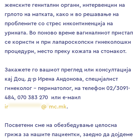
женските генитални органи, интервенции на
грлото на матката, како и во решавање на
проблемите со стрес инконтиненција на
урината. Во поново време вагиналниот пристап
се користи и при лапароскопски гинеколошки
процедури, место преку кожата на стомакот.
Закажете го вашиот преглед или консултација
кај Доц. д-р Ирена Андонова, специјалист
гинеколог – перинатолог, на телефон 02/3091-
484, 070 383 270 или е-маил
ir
************
@
*
mc.mk
.
Посветени сме на обезбедување целосна
грижа за нашите пациентки, заедно да дојдеме