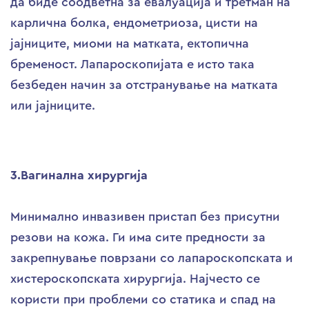
да биде соодветна за евалуација и третман на
карлична болка, ендометриоза, цисти на
јајниците, миоми на матката, ектопична
бременост. Лапароскопијата е исто така
безбеден начин за отстранување на матката
или јајниците.
3.Вагинална хирургија
Минимално инвазивен пристап без присутни
резови на кожа. Ги има сите предности за
закрепнување поврзани со лапароскопската и
хистероскопската хирургија. Најчесто се
користи при проблеми со статика и спад на