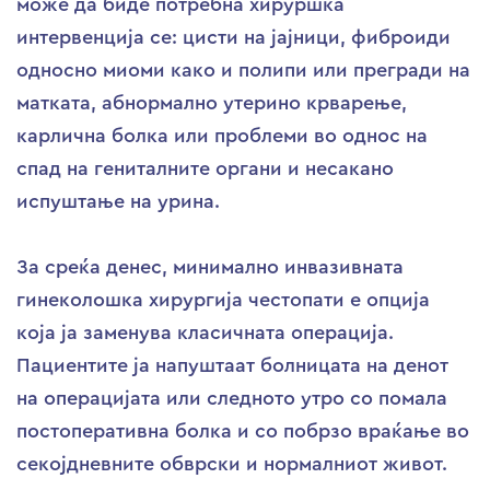
може да биде потребна хируршка
интервенција се: цисти на јајници, фиброиди
односно миоми како и полипи или прегради на
матката, абнормално утерино крварење,
карлична болка или проблеми во однос на
спад на гениталните органи и несакано
испуштање на урина.
За среќа денес, минимално инвазивната
гинеколошка хирургија честопати е опција
која ја заменува класичната операција.
Пациентите ја напуштаат болницата на денот
на операцијата или следното утро со помала
постоперативна болка и со побрзо враќање во
секојдневните обврски и нормалниот живот.