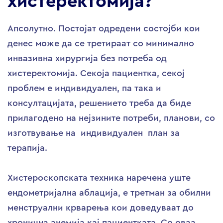
хистеректомија?
Апсолутно. Постојат одредени состојби кои
денес може да се третираат со минимално
инвазивна хирургија без потреба од
хистеректомија. Секоја пациентка, секој
проблем е индивидуален, па така и
консултацијата, решението треба да биде
прилагодено на нејзините потреби, планови, со
изготвување на индивидуален план за
терапија.
Хистероскопската техника наречена уште
ендометријална аблација, е третман за обилни
менструални крварења кои доведуваат до
хронична анемија кај пациентката. Со оваа